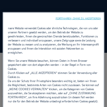
Vor mehr als 10 Jahren setzte BENETEAU
FORTFAHREN, OHNE ZU AKZEPTIEREN
als erste europäische Werft auf das Inboard
nsere Website verwendet Cookies oder ähnliche Technologien, die von uns oder
Performance System IPS
unseren Partnern gesetzt werden, um den Betrieb der Website zu
gewährleisten, Ihnen die gewünschten Dienste bereitzustellen, Funktionen zu
verbessern und individuell anzupassen, unsere Zielgruppe sowie die Leistung
der Website zu messen und zu analysieren, die Werbung an Ihr Interessenprofil
anzupassen und Ihnen die Interaktion mit sozialen Netzwerken zu
ermöglichen.
Wenn Sie unsere Website besuchen, können Daten in Ihrem Browser
gespeichert oder von dort abgerufen werden – in der Regel in Form von
Cookies.
Heute ist das Unternehmen Marktführer in diesem Segment.
Durch Klicken auf „
ALLE AKZEPTIEREN
“ stimmen Sie der Verwendung aller
Cookies zu.
Gemeinsam mit Volvo hat das Beneteau-Planungsbüro sechs
Da uns der Schutz Ihrer Privatsphäre besonders wichtig ist, bieten wir Ihnen
verschiedene Rumpfkonzepte für die IPS-Motorisierung
die Möglichkeit, bestimmte Arten von Cookies nicht zuzulassen. Sie können auf
„
MEINE COOKIES VERWALTEN
“ klicken, um die Kategorien von Cookies
entwickelt. Dieses spezielle Rumpfdesign kennzeichnet die so
auszuwählen, die Sie akzeptieren möchten, oder auf „
OHNE ZUSTIMMUNG
unterschiedlichen Modellserien Monte Carlo, GranTurismo und
FORTFAHREN
“, um Ihre Ablehnung auszudrücken (in diesem Fall werden
nur die für den Betrieb der Website unbedingt erforderlichen Cookies gesetzt).
Swift Trawler.