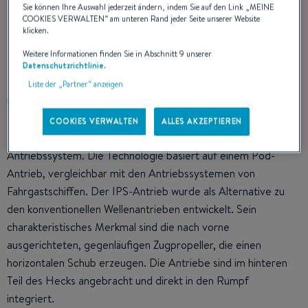
Sie können Ihre Auswahl jederzeit ändern, indem Sie auf den Link „
MEINE
COOKIES VERWALTEN
“ am unteren Rand jeder Seite unserer Website
klicken.
IPS MERKMALE
Weitere Informationen finden Sie in Abschnitt 9 unserer
Datenschutzrichtlinie
.
Liste der „Partner“ anzeigen
COOKIES VERWALTEN
ALLES AKZEPTIEREN
Im Jahr 2004 präsentierte Volvo erstmals das IPS-
Antriebssystem. Die Technologie basiert auf einem Pod-
Antrieb, vergleichbar mit den Antriebssystemen von
Fahrgastschiffen. Der IPS-Antrieb wurde als Alternative zu
den konventionellen Wellenantrieben entwickelt. Sein
charakteristisches Merkmal sind die nach vorne
ausgerichteten, gegenläufigen Zugpropeller, die einen
horizontalen Schub erzeugen. Die Antriebe sind im hinteren
Teil des Hecks angebracht und direkt in den Rumpf
integriert.