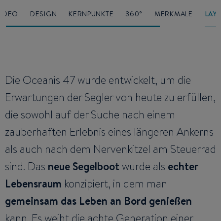
VIDEO
DESIGN
KERNPUNKTE
360°
MERKMALE
LAY
Die Oceanis 47 wurde entwickelt, um die
Erwartungen der Segler von heute zu erfüllen,
die sowohl auf der Suche nach einem
zauberhaften Erlebnis eines längeren Ankerns
als auch nach dem Nervenkitzel am Steuerrad
sind. Das
neue Segelboot
wurde als
echter
Lebensraum
konzipiert, in dem man
gemeinsam das Leben an Bord genießen
kann. Es weiht die achte Generation einer