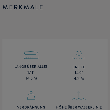
MERKMALE
LÄNGE ÜBER ALLES
BREITE
47'11''
14'9''
14.6 M
4.5 M
HÖHE ÜBER WASSERLINIE
VERDRÄNGUNG