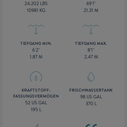
69'1''
24.202 LBS
21.31 M
10981 KG
TIEFGANG MIN.
TIEFGANG MAX.
6'2''
8'1''
1.87 M
2.47 M
KRAFTSTOFF-
FRISCHWASSERTANK
FASSUNGSVERMÖGEN
98 US GAL
52 US GAL
370 L
195 L