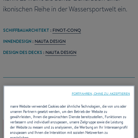
ikonischen Reihe in der Wassersportwelt ein.
SCHIFFBAUARCHITEKT
:
FINOT-CONQ
INNENDESIGN
:
NAUTA DESIGN
DESIGN DES DECKS
:
NAUTA DESIGN
PREIS(E)
FORTFAHREN, OHNE ZU AKZEPTIEREN
nsere Website verwendet Cookies oder ähnliche Technologien, die von uns oder
unseren Partnern gesetzt werden, um den Betrieb der Website zu
gewährleisten, Ihnen die gewünschten Dienste bereitzustellen, Funktionen zu
verbessern und individuell anzupassen, unsere Zielgruppe sowie die Leistung
der Website zu messen und zu analysieren, die Werbung an Ihr Interessenprofil
anzupassen und Ihnen die Interaktion mit sozialen Netzwerken zu
ermöglichen.