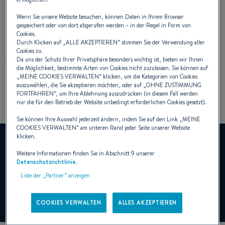
Wenn Sie unsere Website besuchen, können Daten in Ihrem Browser
gespeichert oder von dort abgerufen werden – in der Regel in Form von
Cookies.
Durch Klicken auf „
ALLE AKZEPTIEREN
“ stimmen Sie der Verwendung aller
Cookies zu.
Da uns der Schutz Ihrer Privatsphäre besonders wichtig ist, bieten wir Ihnen
VIDEO DER OCEANIS 47
die Möglichkeit, bestimmte Arten von Cookies nicht zuzulassen. Sie können auf
„
MEINE COOKIES VERWALTEN
“ klicken, um die Kategorien von Cookies
auszuwählen, die Sie akzeptieren möchten, oder auf „
OHNE ZUSTIMMUNG
FORTFAHREN
“, um Ihre Ablehnung auszudrücken (in diesem Fall werden
nur die für den Betrieb der Website unbedingt erforderlichen Cookies gesetzt).
Sie können Ihre Auswahl jederzeit ändern, indem Sie auf den Link „
MEINE
COOKIES VERWALTEN
“ am unteren Rand jeder Seite unserer Website
klicken.
YouTube ist deaktiviert.
Um dieses Video anzuzeigen, müssen Sie zuvor die
Weitere Informationen finden Sie in Abschnitt 9 unserer
Datenschutzrichtlinie
.
Verwendung von Funktions-Cookies auf unserer Seite
zulassen.
Liste der „Partner“ anzeigen
Cookies verwalten
COOKIES VERWALTEN
ALLES AKZEPTIEREN