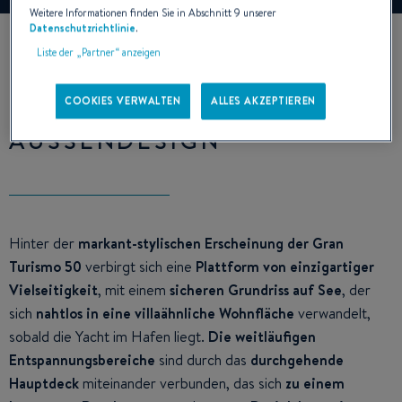
Weitere Informationen finden Sie in Abschnitt 9 unserer
Datenschutzrichtlinie
.
Liste der „Partner“ anzeigen
COOKIES VERWALTEN
ALLES AKZEPTIEREN
AUSSENDESIGN
Hinter der
markant-stylischen Erscheinung der Gran
Turismo 50
verbirgt sich eine
Plattform von einzigartiger
Vielseitigkeit
, mit einem
sicheren Grundriss auf See
, der
sich
nahtlos in eine villaähnliche Wohnfläche
verwandelt,
sobald die Yacht im Hafen liegt.
Die weitläufigen
Entspannungsbereiche
sind durch das
durchgehende
Hauptdeck
miteinander verbunden, das sich
zu einem