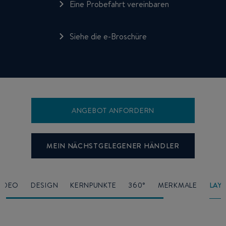
Eine Probefahrt vereinbaren
Siehe die e-Broschüre
ANGEBOT ANFORDERN
MEIN NÄCHSTGELEGENER HÄNDLER
VIDEO
DESIGN
KERNPUNKTE
360°
MERKMALE
LAY