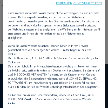
FORTFAHREN, OHNE ZU AKZEPTIEREN
vielseitige Plattform
, die das aufregende
„Go-anywhere“-Ethos des Gran-Turismo-
nsere Website verwendet Cookies oder ähnliche Technologien, die von uns oder
unseren Partnern gesetzt werden, um den Betrieb der Website zu
gewährleisten, Ihnen die gewünschten Dienste bereitzustellen, Funktionen zu
Konzepts
beibehält.
verbessern und individuell anzupassen, unsere Zielgruppe sowie die Leistung
der Website zu messen und zu analysieren, die Werbung an Ihr Interessenprofil
anzupassen und Ihnen die Interaktion mit sozialen Netzwerken zu
ermöglichen.
ARCHITEKT :
DIXON YACHT DESIGN
DESIGNER :
ANDREANI DESIGN
Wenn Sie unsere Website besuchen, können Daten in Ihrem Browser
gespeichert oder von dort abgerufen werden – in der Regel in Form von
Cookies.
Durch Klicken auf „
ALLE AKZEPTIEREN
“ stimmen Sie der Verwendung aller
Cookies zu.
Da uns der Schutz Ihrer Privatsphäre besonders wichtig ist, bieten wir Ihnen
die Möglichkeit, bestimmte Arten von Cookies nicht zuzulassen. Sie können auf
YouTube ist deaktiviert.
„
MEINE COOKIES VERWALTEN
“ klicken, um die Kategorien von Cookies
Um dieses Video anzuzeigen, müssen Sie zuvor die
auszuwählen, die Sie akzeptieren möchten, oder auf „
OHNE ZUSTIMMUNG
FORTFAHREN
“, um Ihre Ablehnung auszudrücken (in diesem Fall werden
Verwendung von Funktions-Cookies auf unserer Seite
nur die für den Betrieb der Website unbedingt erforderlichen Cookies gesetzt).
zulassen.
Sie können Ihre Auswahl jederzeit ändern, indem Sie auf den Link „
MEINE
COOKIES VERWALTEN
“ am unteren Rand jeder Seite unserer Website
Cookies verwalten
klicken.