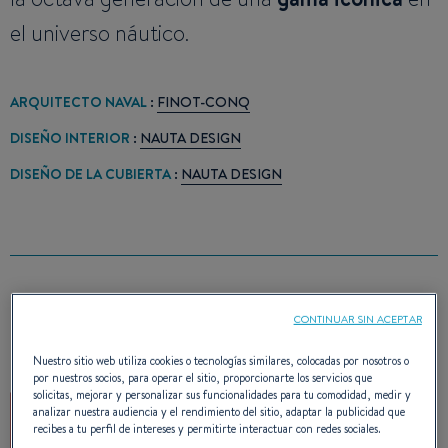
el universo náutico.
ARQUITECTO NAVAL
:
FINOT-CONQ
DISEÑO INTERIOR
:
NAUTA DESIGN
DISEÑO DE LA CUBIERTA
:
NAUTA DESIGN
PREMIO(S)
CONTINUAR SIN ACEPTAR
Nuestro sitio web utiliza cookies o tecnologías similares, colocadas por nosotros o
por nuestros socios, para operar el sitio, proporcionarte los servicios que
solicitas, mejorar y personalizar sus funcionalidades para tu comodidad, medir y
analizar nuestra audiencia y el rendimiento del sitio, adaptar la publicidad que
recibes a tu perfil de intereses y permitirte interactuar con redes sociales.