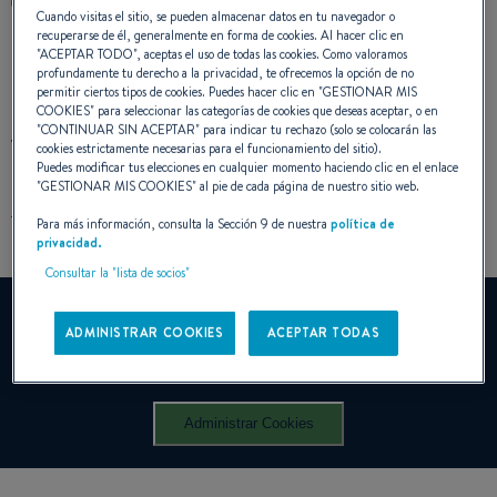
Cuando visitas el sitio, se pueden almacenar datos en tu navegador o
recuperarse de él, generalmente en forma de cookies. Al hacer clic en
"
ACEPTAR TODO
", aceptas el uso de todas las cookies. Como valoramos
profundamente tu derecho a la privacidad, te ofrecemos la opción de no
permitir ciertos tipos de cookies. Puedes hacer clic en "
GESTIONAR MIS
COOKIES
" para seleccionar las categorías de cookies que deseas aceptar, o en
"
CONTINUAR SIN ACEPTAR
" para indicar tu rechazo (solo se colocarán las
VÍDEO DEL OCEANIS 47
cookies estrictamente necesarias para el funcionamiento del sitio).
Puedes modificar tus elecciones en cualquier momento haciendo clic en el enlace
"
GESTIONAR MIS COOKIES
" al pie de cada página de nuestro sitio web.
Para más información, consulta la Sección 9 de nuestra
política de
privacidad.
Consultar la "lista de socios"
YouTube está desactivado.
ADMINISTRAR COOKIES
ACEPTAR TODAS
Para ver este vídeo, primero debe autorizar el uso de
cookies de funcionalidad en nuestro sitio.
Administrar Cookies