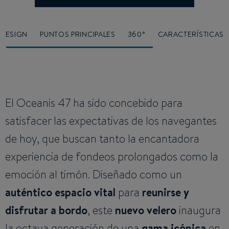
DESIGN
PUNTOS PRINCIPALES
360°
CARACTERÍSTICAS
El Oceanis 47 ha sido concebido para
satisfacer las expectativas de los navegantes
de hoy, que buscan tanto la encantadora
experiencia de fondeos prolongados como la
emoción al timón. Diseñado como un
auténtico espacio vital
para
reunirse y
disfrutar a bordo
, este
nuevo velero
inaugura
la octava generación de una
gama icónica
en