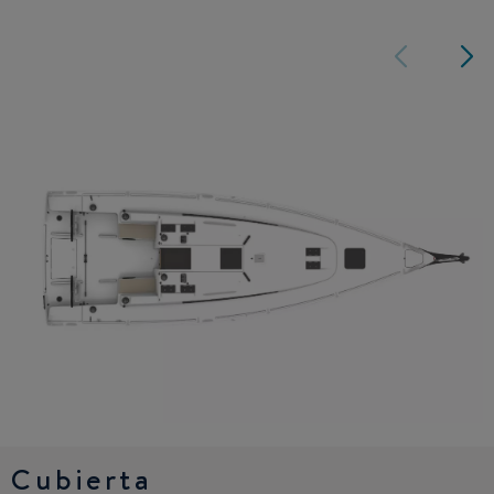
Cubierta
Diseño interior