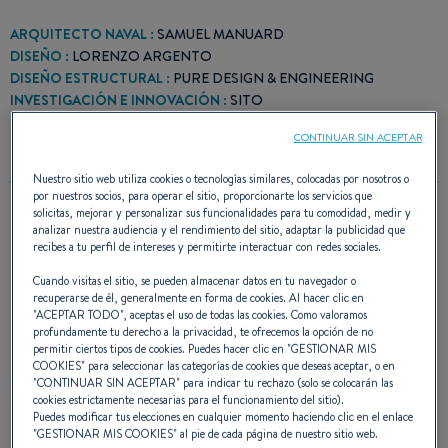
ARQUITECTO NAVAL :
SAMUEL MANUARD
DISEÑO :
LORENZO ARGENTO
DISEÑO ESTRUCTURAL :
PURE DESIGN & ENGINEERING
INVESTIGACIÓN E INNOVACIÓN :
SITO
CONTINUAR SIN ACEPTAR
Nuestro sitio web utiliza cookies o tecnologías similares, colocadas por nosotros o
por nuestros socios, para operar el sitio, proporcionarte los servicios que
solicitas, mejorar y personalizar sus funcionalidades para tu comodidad, medir y
analizar nuestra audiencia y el rendimiento del sitio, adaptar la publicidad que
PREMIO(S)
recibes a tu perfil de intereses y permitirte interactuar con redes sociales.
Cuando visitas el sitio, se pueden almacenar datos en tu navegador o
recuperarse de él, generalmente en forma de cookies. Al hacer clic en
"
ACEPTAR TODO
", aceptas el uso de todas las cookies. Como valoramos
profundamente tu derecho a la privacidad, te ofrecemos la opción de no
permitir ciertos tipos de cookies. Puedes hacer clic en "
GESTIONAR MIS
COOKIES
" para seleccionar las categorías de cookies que deseas aceptar, o en
"
CONTINUAR SIN ACEPTAR
" para indicar tu rechazo (solo se colocarán las
cookies estrictamente necesarias para el funcionamiento del sitio).
Puedes modificar tus elecciones en cualquier momento haciendo clic en el enlace
"
GESTIONAR MIS COOKIES
" al pie de cada página de nuestro sitio web.