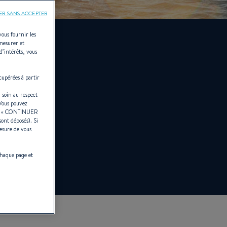
ER SANS ACCEPTER
vous fournir les
 mesurer et
d’intérêts, vous
cupérées à partir
 soin au respect
 Vous pouvez
r «
CONTINUER
sont déposés). Si
esure de vous
chaque page et