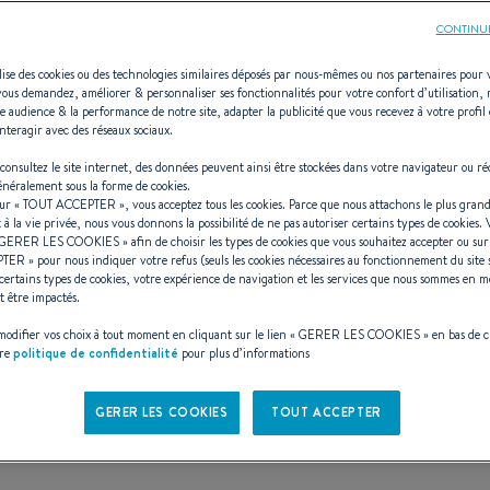
CONTINU
ilise des cookies ou des technologies similaires déposés par nous-mêmes ou nos partenaires pour 
vous demandez, améliorer & personnaliser ses fonctionnalités pour votre confort d’utilisation,
e audience & la performance de notre site, adapter la publicité que vous recevez à votre profil 
First 36
nteragir avec des réseaux sociaux.
consultez le site internet, des données peuvent ainsi être stockées dans votre navigateur ou ré
généralement sous la forme de cookies.
sur «
TOUT ACCEPTER
», vous acceptez tous les cookies. Parce que nous attachons le plus grand
t à la vie privée, nous vous donnons la possibilité de ne pas autoriser certains types de cookies.
GERER LES COOKIES
» afin de choisir les types de cookies que vous souhaitez accepter ou su
A partir de 298 140 € (T.T.C)
PTER
» pour nous indiquer votre refus (seuls les cookies nécessaires au fonctionnement du site 
i
certains types de cookies, votre expérience de navigation et les services que nous sommes en m
t être impactés.
Réserver un essai privé
Voir la E-brochure
odifier vos choix à tout moment en cliquant sur le lien «
GERER LES COOKIES
» en bas de 
tre
politique de confidentialité
pour plus d’informations
GERER LES COOKIES
TOUT ACCEPTER