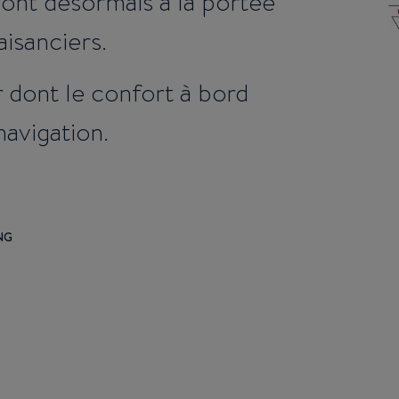
sont désormais à la portée
aisanciers.
r dont le confort à bord
navigation.
NG