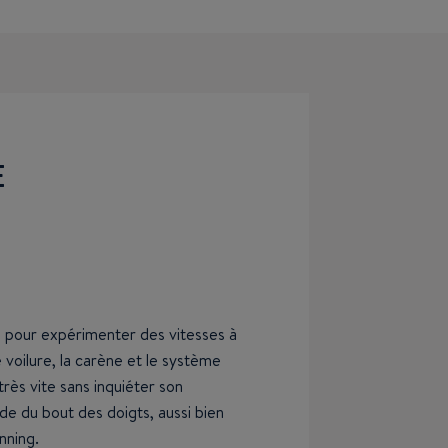
E
 pour expérimenter des vitesses à
e voilure, la carène et le système
 très vite sans inquiéter son
ide du bout des doigts, aussi bien
lanning.