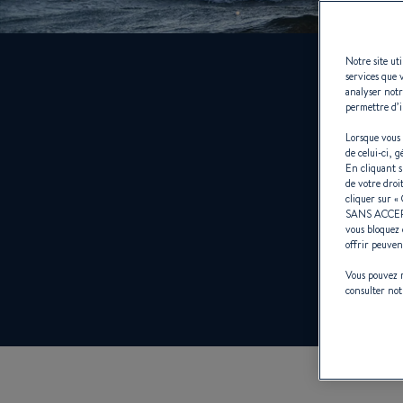
Notre site ut
services que 
analyser notr
permettre d’i
Lorsque vous 
de celui-ci, 
En cliquant 
de votre droi
cliquer sur «
SANS ACCE
vous bloquez 
offrir peuven
Vous pouvez m
consulter no