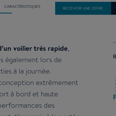
CARACTÉRISTIQUES
PLANS
E-BROCHURE
RECEVOIR UNE OFFRE
’un voilier très rapide
,
s également lors de
ties à la journée.
e conception extrêmement
rt à bord et haute
 performances des