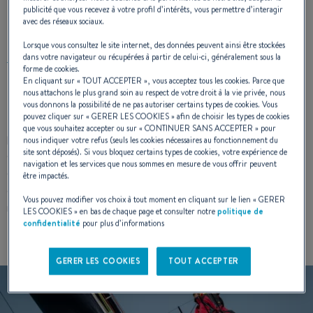
publicité que vous recevez à votre profil d’intérêts, vous permettre d’interagir
CŒUR DE LA VOILE
avec des réseaux sociaux.
Lorsque vous consultez le site internet, des données peuvent ainsi être stockées
dans votre navigateur ou récupérées à partir de celui-ci, généralement sous la
forme de cookies.
En cliquant sur «
TOUT ACCEPTER
», vous acceptez tous les cookies. Parce que
nous attachons le plus grand soin au respect de votre droit à la vie privée, nous
vous donnons la possibilité de ne pas autoriser certains types de cookies. Vous
pouvez cliquer sur «
GERER LES COOKIES
» afin de choisir les types de cookies
La mission de la
gamme
First SE
est de replacer les
que vous souhaitez accepter ou sur «
CONTINUER SANS ACCEPTER
» pour
personnes au cœur de la voile. Cela se concrétise par la
nous indiquer votre refus (seuls les cookies nécessaires au fonctionnement du
site sont déposés). Si vous bloquez certains types de cookies, votre expérience de
combinaison de
bateaux de course
, de marins audacieux et
navigation et les services que nous sommes en mesure de vous offrir peuvent
curieux, prêts à sortir de leur zone de confort, et d’une
être impactés.
communauté de plus de 1 000 navigateurs partageant les
Vous pouvez modifier vos choix à tout moment en cliquant sur le lien «
GERER
mêmes valeurs autour de la
gamme First SE
.
LES COOKIES
» en bas de chaque page et consulter notre
politique de
confidentialité
pour plus d’informations
GERER LES COOKIES
TOUT ACCEPTER