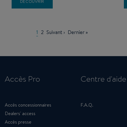
DÉCOUVRIR
Current
1
Page
2
Page
Suivant ›
Last
Dernier »
page
suivante
page
Accès Pro
Centre d'aide
Accès concessionnaires
F.A.Q.
Dealers' access
Accès presse