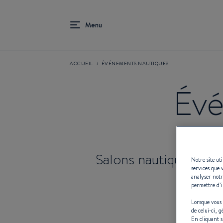
ACCUEIL
ÉVÉNEMENTS NAUTIQUES
Évé
Salons nautiques et 
Notre site ut
services que 
analyser notr
permettre d’i
Lorsque vous 
de celui-ci, 
En cliquant 