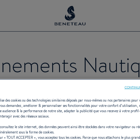
nements Nauti
CONTINU
événements maritimes : notre agenda
ilise des cookies ou des technologies similaires déposés par nous-mêmes ou nos partenaires pour 
vous demandez, améliorer & personnaliser ses fonctionnalités pour votre confort d’utilisation,
!
e audience & la performance de notre site, adapter la publicité que vous recevez à votre profil 
nteragir avec des réseaux sociaux.
consultez le site internet, des données peuvent ainsi être stockées dans votre navigateur ou ré
généralement sous la forme de cookies.
sur «
TOUT ACCEPTER
», vous acceptez tous les cookies. Parce que nous attachons le plus grand