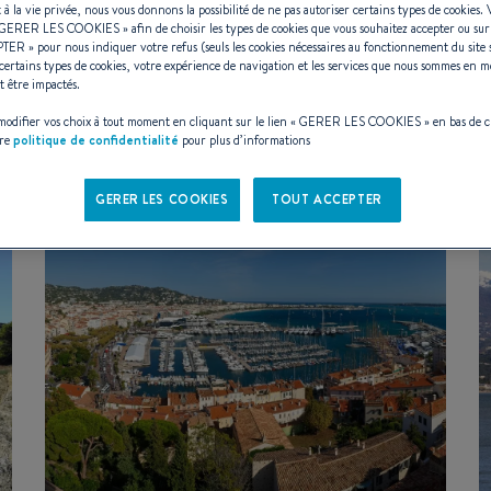
t à la vie privée, nous vous donnons la possibilité de ne pas autoriser certains types de cookies.
GERER LES COOKIES
» afin de choisir les types de cookies que vous souhaitez accepter ou su
PTER
» pour nous indiquer votre refus (seuls les cookies nécessaires au fonctionnement du site 
 D'ÉVÉNEMENT
- Tout -
certains types de cookies, votre expérience de navigation et les services que nous sommes en m
t être impactés.
odifier vos choix à tout moment en cliquant sur le lien «
GERER LES COOKIES
» en bas de 
tre
politique de confidentialité
pour plus d’informations
GERER LES COOKIES
TOUT ACCEPTER