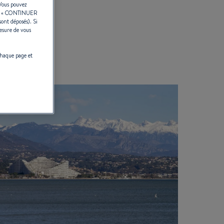
 Vous pouvez
r «
CONTINUER
sont déposés). Si
esure de vous
chaque page et