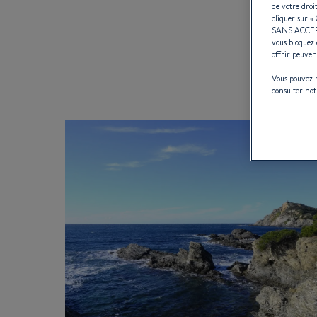
de votre droi
cliquer sur «
SANS ACCE
TYPE
vous bloquez 
offrir peuven
Vous pouvez m
consulter no