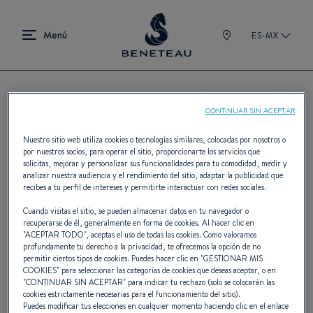
ES-MX
CONTINUAR SIN ACEPTAR
Eventos
Nuestro sitio web utiliza cookies o tecnologías similares, colocadas por nosotros o
por nuestros socios, para operar el sitio, proporcionarte los servicios que
solicitas, mejorar y personalizar sus funcionalidades para tu comodidad, medir y
analizar nuestra audiencia y el rendimiento del sitio, adaptar la publicidad que
Salones náuticos & Eventos marítimos,
recibes a tu perfil de intereses y permitirte interactuar con redes sociales.
nuestra agenda para no perderse nada !
Cuando visitas el sitio, se pueden almacenar datos en tu navegador o
recuperarse de él, generalmente en forma de cookies. Al hacer clic en
"
ACEPTAR TODO
", aceptas el uso de todas las cookies. Como valoramos
profundamente tu derecho a la privacidad, te ofrecemos la opción de no
permitir ciertos tipos de cookies. Puedes hacer clic en "
GESTIONAR MIS
COOKIES
" para seleccionar las categorías de cookies que deseas aceptar, o en
"
CONTINUAR SIN ACEPTAR
" para indicar tu rechazo (solo se colocarán las
TIPO DE EVENTO
- Cualquier -
cookies estrictamente necesarias para el funcionamiento del sitio).
Puedes modificar tus elecciones en cualquier momento haciendo clic en el enlace