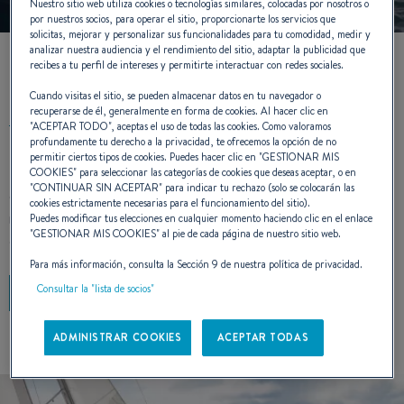
Nuestro sitio web utiliza cookies o tecnologías similares, colocadas por nosotros o
por nuestros socios, para operar el sitio, proporcionarte los servicios que
solicitas, mejorar y personalizar sus funcionalidades para tu comodidad, medir y
analizar nuestra audiencia y el rendimiento del sitio, adaptar la publicidad que
recibes a tu perfil de intereses y permitirte interactuar con redes sociales.
OCEANIS, 40 AÑOS DE ICONOS
Cuando visitas el sitio, se pueden almacenar datos en tu navegador o
recuperarse de él, generalmente en forma de cookies. Al hacer clic en
"
ACEPTAR TODO
", aceptas el uso de todas las cookies. Como valoramos
profundamente tu derecho a la privacidad, te ofrecemos la opción de no
permitir ciertos tipos de cookies. Puedes hacer clic en "
GESTIONAR MIS
Desde 1986, cada modelo encarna una misma visión:
COOKIES
" para seleccionar las categorías de cookies que deseas aceptar, o en
"
CONTINUAR SIN ACEPTAR
" para indicar tu rechazo (solo se colocarán las
combinar elegancia, confort y rendimiento, impulsada por la
cookies estrictamente necesarias para el funcionamiento del sitio).
mirada de los arquitectos navales y enriquecida por las
Puedes modificar tus elecciones en cualquier momento haciendo clic en el enlace
"
GESTIONAR MIS COOKIES
" al pie de cada página de nuestro sitio web.
experiencias de quienes los viven.
Para más información, consulta la Sección 9 de nuestra política de privacidad.
Consultar la "lista de socios"
SABER MÁS
ADMINISTRAR COOKIES
ACEPTAR TODAS