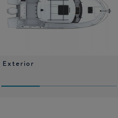
Exterior
Wheelhouse
Cabina