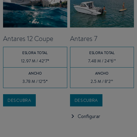
Antares 12 Coupe
Antares 7
ESLORA TOTAL
ESLORA TOTAL
12.97 M / 42‘7“
7.48 M / 24’6’’
ANCHO
ANCHO
3.78 M / 12‘5“
2.5 M / 8’2’’
DESCUBRA
DESCUBRA
Configurar