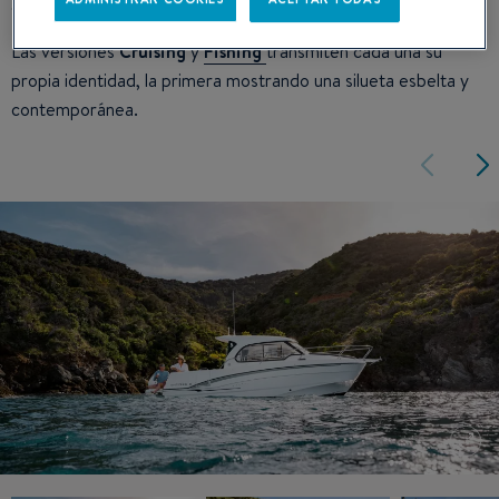
gracias a sus líneas suaves y alargadas.
Las versiones
Cruising
y
Fishing
transmiten cada una su
propia identidad, la primera mostrando una silueta esbelta y
contemporánea.