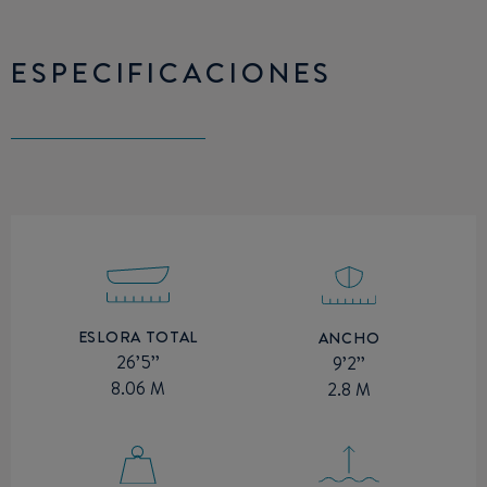
ESPECIFICACIONES
ESLORA TOTAL
ANCHO
26’5’’
9’2’’
8.06 M
2.8 M