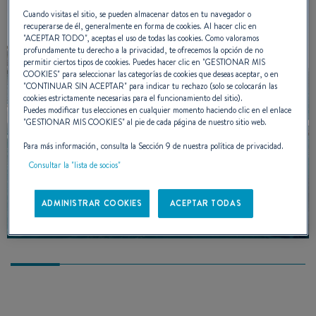
Cuando visitas el sitio, se pueden almacenar datos en tu navegador o
recuperarse de él, generalmente en forma de cookies. Al hacer clic en
"
ACEPTAR TODO
", aceptas el uso de todas las cookies. Como valoramos
profundamente tu derecho a la privacidad, te ofrecemos la opción de no
permitir ciertos tipos de cookies. Puedes hacer clic en "
GESTIONAR MIS
COOKIES
" para seleccionar las categorías de cookies que deseas aceptar, o en
"
CONTINUAR SIN ACEPTAR
" para indicar tu rechazo (solo se colocarán las
cookies estrictamente necesarias para el funcionamiento del sitio).
Puedes modificar tus elecciones en cualquier momento haciendo clic en el enlace
"
GESTIONAR MIS COOKIES
" al pie de cada página de nuestro sitio web.
Para más información, consulta la Sección 9 de nuestra política de privacidad.
Consultar la "lista de socios"
Oceanis 42
ADMINISTRAR COOKIES
ACEPTAR TODAS