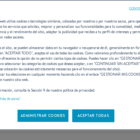
CONTI
web utiliza cookies o tecnologías similares, colocadas por nosotros o por nuestros socios, para ope
e los servicios que solicitas, mejorar y personalizar sus funcionalidades para tu comodidad, med
ncia y el rendimiento del sitio, adaptar la publicidad que recibes a tu perfil de intereses y perm
Flyer 10
on redes sociales.
s el sitio, se pueden almacenar datos en tu navegador o recuperarse de él, generalmente en fo
en "
ACEPTAR TODO
", aceptas el uso de todas las cookies. Como valoramos profundamente tu d
e ofrecemos la opción de no permitir ciertos tipos de cookies. Puedes hacer clic en "
GESTIONAR
ara seleccionar las categorías de cookies que deseas aceptar, o en "
CONTINUAR SIN ACEPTAR
-BOAT VE LA VIDA A LO
 se colocarán las cookies estrictamente necesarias para el funcionamiento del sitio).
car tus elecciones en cualquier momento haciendo clic en el enlace "
GESTIONAR MIS COOKI
e nuestro sitio web.
rmación, consulta la Sección 9 de nuestra política de privacidad.
Reservar una prueba
Ver el folleto electrónico
lista de socios"
ADMINISTRAR COOKIES
ACEPTAR TODAS