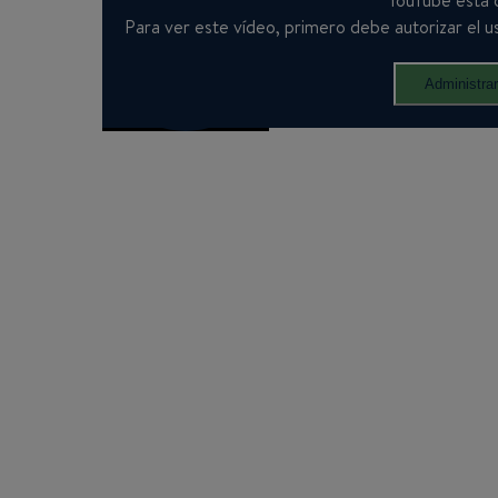
YouTube está 
Para ver este vídeo, primero debe autorizar el us
Administra