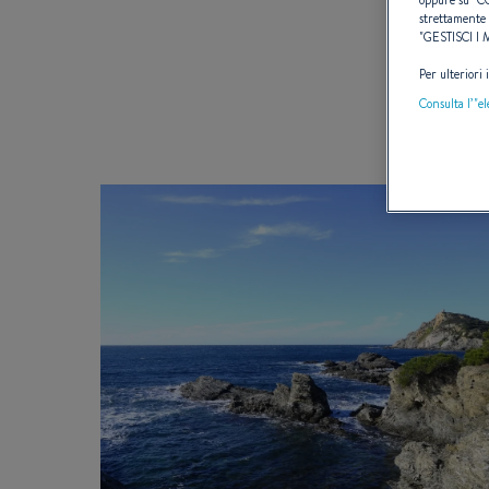
strettamente 
"
GESTISCI I
TI
Per ulteriori
Consulta l’"e