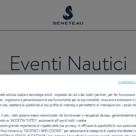
Eventi Nautici
CONTINUA 
venti dedicati alla nautica da diporto
 web utilizza cookie o tecnologie simili, impostati da noi o dai nostri partner, per far funzionare il
sti, migliorare e personalizzare le sue funzionalità per la tua comodità, misurare e analizzare il 
l sito, adattare la pubblicità al tuo profilo di interessi e permetterti di interagire con i social n
perdersi nulla !
 il sito, i dati possono essere memorizzati nel tuo browser o recuperati da esso, generalmaente s
ndo su "
ACCETTA TUTTO
", acconsenti all’uso di tutti i cookie.
uiamo grande importanza al rispetto della tua privacy, ti offriamo la possibilità di non autorizz
 Puoi cliccare su "
GESTISCI I MIEI COOKIE
" per selezionare le categorie di cookie che desideri 
ONTINUA SENZA ACCETTARE
" per indicare il tuo rifiuto (verranno quindi utilizzati solo i co