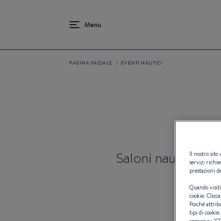
PAGINA INIZIALE
EVENTI NAUTICI
Saloni nautici & E
Il nostro sito
servizi richie
prestazioni de
Quando visiti
cookie. Clicca
Poiché attrib
tipi di cookie.
oppure su "
C