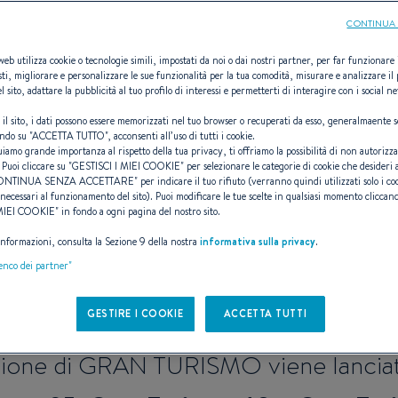
CONTINUA 
 web utilizza cookie o tecnologie simili, impostati da noi o dai nostri partner, per far funzionare il
sti, migliorare e personalizzare le sue funzionalità per la tua comodità, misurare e analizzare il 
l sito, adattare la pubblicità al tuo profilo di interessi e permetterti di interagire con i social n
gamma GRAN 
 il sito, i dati possono essere memorizzati nel tuo browser o recuperati da esso, generalmaente s
ndo su "
ACCETTA TUTTO
", acconsenti all’uso di tutti i cookie.
uiamo grande importanza al rispetto della tua privacy, ti offriamo la possibilità di non autorizz
 Puoi cliccare su "
GESTISCI I MIEI COOKIE
" per selezionare le categorie di cookie che desideri 
ONTINUA SENZA ACCETTARE
" per indicare il tuo rifiuto (verranno quindi utilizzati solo i co
necessari al funzionamento del sito). Puoi modificare le tue scelte in qualsiasi momento cliccand
 MIEI COOKIE
" in fondo a ogni pagina del nostro sito.
TI NEL MONDO DEI C
 informazioni, consulta la Sezione 9 della nostra
informativa sulla privacy
.
EXPRESS CRUISER
lenco dei partner"
GESTIRE I COOKIE
ACCETTA TUTTI
ione di GRAN TURISMO viene lanciat