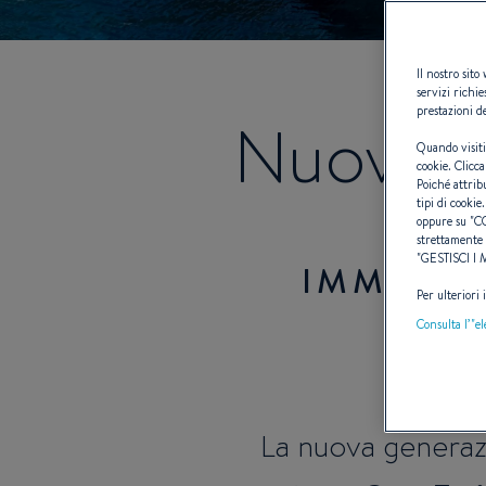
Il nostro sito
servizi richie
prestazioni de
Nuova 
Quando visiti
cookie. Clicca
Poiché attrib
tipi di cookie.
oppure su "
C
strettamente 
"
GESTISCI I
IMMERGI
Per ulteriori
Consulta l’"e
La nuova generaz