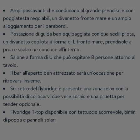
Ampi passavanti che conducono al grande prendisole con
La plancetta è dotata di una scaletta da bagno con
La cabina armatoriale molto ampia occupa tutta la
poggiatesta regolabili, un divanetto fronte mare e un ampio
corrimano e di un gradino fronte mare utilizzabile come
larghezza al centro della barca e dispone di una
alloggiamento per i parabordi.
seduta. Come opzione, la plancetta può essere sommergibile
scrivania/toeletta e di un bagno privato.
(idraulica) con gradini integrati.
Postazione di guida ben equipaggiata con due sedili pilota,
La cabina VIP di prua è dotata di alloggiamenti e bagno
un divanetto copilota a forma di L fronte mare, prendisole a
privato.
Le porte laterali della cucina e della postazione di guida, le
prua e scala che conduce all'interno.
aperture laterali nella murata, le scale interne ed esterne
La 3a cabina con letti singoli e convertibili in letto
offrono sicurezza e facilità di movimento a bordo.
matrimoniale è dotata di un bagno con doccia che funge
Salone a forma di U che può ospitare 8 persone attorno al
tavolo.
anche da WC di giorno.
A prua, fronte mare, c'è la postazione di guida centrale
(con, a scelta, uno o due sedili pilota) e un utile divanetto
Il bar all'aperto ben attrezzato sarà un'occasione per
La cabina armatoriale può essere divisa in due per creare
ritrovarsi insieme.
copilota
una disposizione a 4 cabine. La cabina armatoriale si troverà
quindi a prua.
Sul retro del flybridge è presente una zona relax con la
Cucina funzionale e completamente attrezzata, che può
possibilità di collocarvi due vere sdraio e una gruetta per
essere separata dallo spazio abitativo.
Lo spazio cabina a centro barca può essere configurato
tender opzionale.
come una cabina skipper per un equipaggio di 2 persone, con
Spazioso e confortevole salone a forma di U con vista
mare. La possibilità di aggiunger un divano offre utili sedute
wc e doccia separati.
Flybridge T-top disponibile con tettuccio scorrevole, bimini
di poppa e pannelli solari
aggiuntive.
Aria condizionata o riscaldamento.
La zona pranzo è uno spazio confortevole che può
ospitare 8 persone, con un grande tavolo e sedie pieghevoli