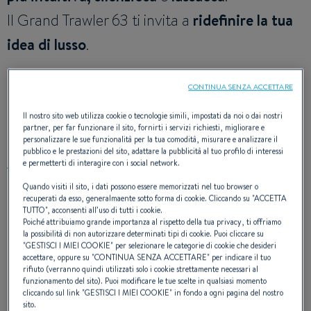
Il Grand Trawler 63 ti invita a
ridefinire la tua
idea di lusso
.
CONTINUA SENZA ACCETTARE
Se tu credi che
il tempo sia il lusso più
grande
: questo è lo yacht che fa per te.
Il nostro sito web utilizza cookie o tecnologie simili, impostati da noi o dai nostri
partner, per far funzionare il sito, fornirti i servizi richiesti, migliorare e
personalizzare le sue funzionalità per la tua comodità, misurare e analizzare il
pubblico e le prestazioni del sito, adattare la pubblicità al tuo profilo di interessi
e permetterti di interagire con i social network.
ARCHITECTE NAVAL
:
MICAD
Quando visiti il sito, i dati possono essere memorizzati nel tuo browser o
DESIGN DI COPERTA E INTERNI
:
NAUTA DESIGN
recuperati da esso, generalmaente sotto forma di cookie. Cliccando su "
ACCETTA
TUTTO
", acconsenti all’uso di tutti i cookie.
Poiché attribuiamo grande importanza al rispetto della tua privacy, ti offriamo
la possibilità di non autorizzare determinati tipi di cookie. Puoi cliccare su
"
GESTISCI I MIEI COOKIE
" per selezionare le categorie di cookie che desideri
UNA VISIONE RAFFINATA,
accettare, oppure su "
CONTINUA SENZA ACCETTARE
" per indicare il tuo
rifiuto (verranno quindi utilizzati solo i cookie strettamente necessari al
funzionamento del sito). Puoi modificare le tue scelte in qualsiasi momento
UN'EREDITÀ RINNOVATA
cliccando sul link "
GESTISCI I MIEI COOKIE
" in fondo a ogni pagina del nostro
sito.