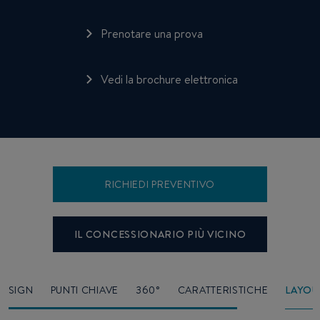
Prenotare una prova
Vedi la brochure elettronica
RICHIEDI PREVENTIVO
IL CONCESSIONARIO PIÙ VICINO
DESIGN
PUNTI CHIAVE
360°
CARATTERISTICHE
LAYOU