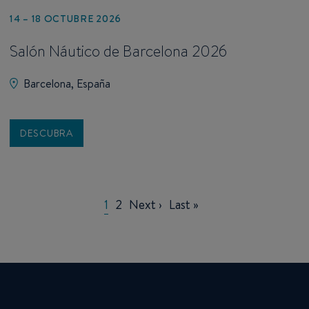
14 – 18 OCTUBRE 2026
Salón Náutico de Barcelona 2026
Barcelona, España
DESCUBRA
Pagination
Current
1
Page
2
Next
Next ›
Last
Last »
page
page
page