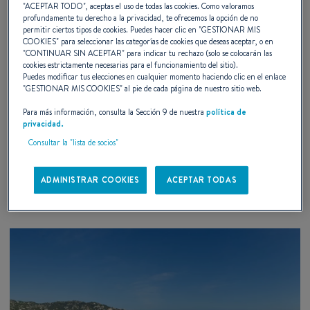
"
ACEPTAR TODO
", aceptas el uso de todas las cookies. Como valoramos
profundamente tu derecho a la privacidad, te ofrecemos la opción de no
permitir ciertos tipos de cookies. Puedes hacer clic en "
GESTIONAR MIS
COOKIES
" para seleccionar las categorías de cookies que deseas aceptar, o en
27 – 29 AUGUST 2026
"
CONTINUAR SIN ACEPTAR
" para indicar tu rechazo (solo se colocarán las
cookies estrictamente necesarias para el funcionamiento del sitio).
Puedes modificar tus elecciones en cualquier momento haciendo clic en el enlace
Pruebas en el Mar Bandol 2026
"
GESTIONAR MIS COOKIES
" al pie de cada página de nuestro sitio web.
Para más información, consulta la Sección 9 de nuestra
política de
Bandol, Francia
privacidad.
Consultar la "lista de socios"
DESCUBRA
ADMINISTRAR COOKIES
ACEPTAR TODAS