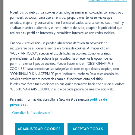
Oceanis 40.1
Oceanis 42
Nuestro sitio web utiliza cookies o tecnologías similares, colocadas por nosotros o
por nuestros socios, para operar el sitio, proporcionarte los servicios que
Oceanis 47
solicitas, mejorar y personalizar sus funcionalidades para tu comodidad, medir y
Oceanis 52
analizar nuestra audiencia y el rendimiento del sitio, adaptar la publicidad que
recibes a tu perfil de intereses y permitirte interactuar con redes sociales.
Oceanis yacht
Oceanis Yacht 54
Cuando visitas el sitio, se pueden almacenar datos en tu navegador o
recuperarse de él, generalmente en forma de cookies. Al hacer clic en
Oceanis Yacht 60
"
ACEPTAR TODO
", aceptas el uso de todas las cookies. Como valoramos
First
profundamente tu derecho a la privacidad, te ofrecemos la opción de no
permitir ciertos tipos de cookies. Puedes hacer clic en "
GESTIONAR MIS
First 14
COOKIES
" para seleccionar las categorías de cookies que deseas aceptar, o en
First 24
"
CONTINUAR SIN ACEPTAR
" para indicar tu rechazo (solo se colocarán las
cookies estrictamente necesarias para el funcionamiento del sitio).
First 30
Puedes modificar tus elecciones en cualquier momento haciendo clic en el enlace
First 36
"
GESTIONAR MIS COOKIES
" al pie de cada página de nuestro sitio web.
First 44
Para más información, consulta la Sección 9 de nuestra
política de
First 53
privacidad.
First 60
Consultar la "lista de socios"
First SE
First 14 SE
ADMINISTRAR COOKIES
ACEPTAR TODAS
First 18 SE