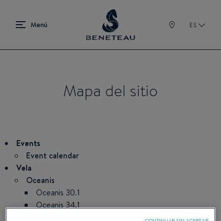
ES
Mapa del sitio
Events
Event calendar
Vela
Oceanis
Oceanis 30.1
Oceanis 34.1
Oceanis 37.1
CONTINUAR SIN ACEPTAR