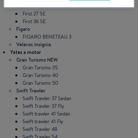
First 24 SE
First 27 SE
First 36 SE
Figaro
FIGARO BENETEAU 3
Veleros insignia
Yates a motor
Gran Turismo NEW
Gran Turismo 35
Gran Turismo 40
Gran Turismo 50
Swift Trawler
Swift Trawler 37 Sedan
Swift Trawler 37 Fly
Swift trawler 41 Sedan
Swift trawler 41 Fly
Swift Trawler 48
Swift Trawler 54