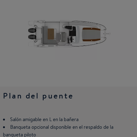
Plan del puente
Cabina
Salón amigable en L en la bañera
Gran salón transformableen litera para 2 personas
Banqueta opcional disponible en el respaldo de la
1 litera doble en el camarote de apoyo
banqueta piloto
Aseo con WC y ducha