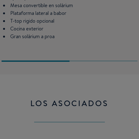
Mesa convertible en solárium
Conjunto cocina con fregadero, estibas, frigorífico y
microondas opcional
Plataforma lateral a babor
T-top rigido opcional
Portillos abriblespara aportar luminosidad y ventilación
Cocina exterior
Gran solárium a proa
LOS ASOCIADOS
Mercury
SUZUKI