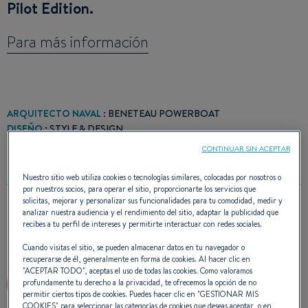
Pilot Edition.
Para más información
ARQUITECTO NAVAL
: BENETEAU POWERBOAT
DISEÑO
: STYLE & DESIGN
CONTINUAR SIN ACEPTAR
Nuestro sitio web utiliza cookies o tecnologías similares, colocadas por nosotros o
por nuestros socios, para operar el sitio, proporcionarte los servicios que
solicitas, mejorar y personalizar sus funcionalidades para tu comodidad, medir y
analizar nuestra audiencia y el rendimiento del sitio, adaptar la publicidad que
PREMIO(S)
recibes a tu perfil de intereses y permitirte interactuar con redes sociales.
Cuando visitas el sitio, se pueden almacenar datos en tu navegador o
recuperarse de él, generalmente en forma de cookies. Al hacer clic en
"
ACEPTAR TODO
", aceptas el uso de todas las cookies. Como valoramos
profundamente tu derecho a la privacidad, te ofrecemos la opción de no
permitir ciertos tipos de cookies. Puedes hacer clic en "
GESTIONAR MIS
COOKIES
" para seleccionar las categorías de cookies que deseas aceptar, o en