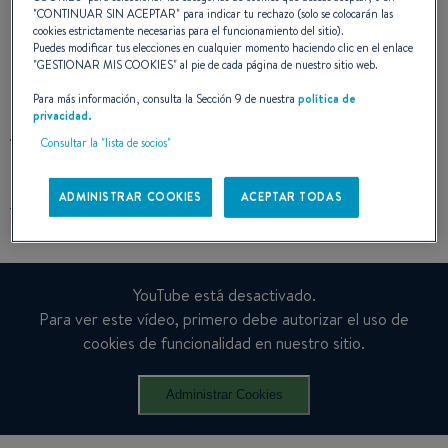
"
CONTINUAR SIN ACEPTAR
" para indicar tu rechazo (solo se colocarán las
cookies estrictamente necesarias para el funcionamiento del sitio).
Puedes modificar tus elecciones en cualquier momento haciendo clic en el enlace
"
GESTIONAR MIS COOKIES
" al pie de cada página de nuestro sitio web.
Para más información, consulta la Sección 9 de nuestra
política de
privacidad.
VER EL VÍDEO
Consultar la "lista de socios"
ADMINISTRAR COOKIES
ACEPTAR TODAS
YouTube está desactivado.
Para ver este vídeo, primero debe autorizar el uso de
cookies de funcionalidad en nuestro sitio.
Administrar Cookies