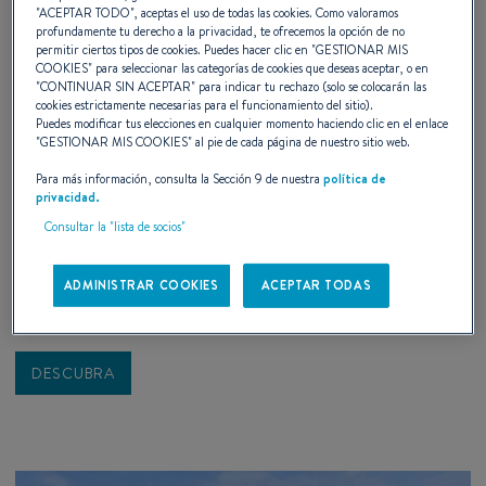
"
ACEPTAR TODO
", aceptas el uso de todas las cookies. Como valoramos
profundamente tu derecho a la privacidad, te ofrecemos la opción de no
permitir ciertos tipos de cookies. Puedes hacer clic en "
GESTIONAR MIS
COOKIES
" para seleccionar las categorías de cookies que deseas aceptar, o en
"
CONTINUAR SIN ACEPTAR
" para indicar tu rechazo (solo se colocarán las
cookies estrictamente necesarias para el funcionamiento del sitio).
Puedes modificar tus elecciones en cualquier momento haciendo clic en el enlace
"
GESTIONAR MIS COOKIES
" al pie de cada página de nuestro sitio web.
Entrevista de Jim & Carol, propietarios de un
Para más información, consulta la Sección 9 de nuestra
política de
Oceanis Yacht 60
privacidad.
Consultar la "lista de socios"
«Empezamos con un Oceanis 45 porque éramos novatos
navegando juntos. Pero eso cambió: queríamos algo más
ADMINISTRAR COOKIES
ACEPTAR TODAS
grande.»
DESCUBRA