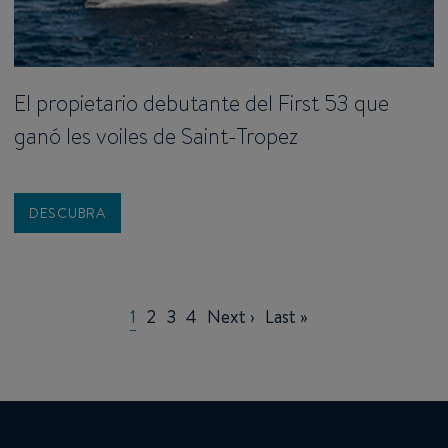
El propietario debutante del First 53 que
ganó les voiles de Saint-Tropez
DESCUBRA
Pagination
Current
1
Page
2
Page
3
Page
4
Next
Next ›
Last
Last »
page
page
page