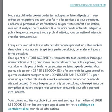
CONTINUER SANS ACCEPTER
Un dériveur moderne planant et sûr, qui offre
Notre site utilise des cookies ou des technologies similaires déposés par nous-
mêmes ou nos partenaires pour vous fournir les services que vous demandez,
de nouvelles sensations même aux
améliorer & personnaliser ses fonctionnalités pour votre confort d’utilisation,
mesurer et analyser notre audience & la performance de notre site, adapter la
débutants.
Léger, rapide, et fun, il a toutes les
publicité que vous recevez à votre profil d’intérêts, vous permettre d’interagir
avec des réseaux sociaux.
qualités pour vous rendre
accro
!
Lorsque vous consultez le site internet, des données peuvent ainsi être stockées
dans votre navigateur ou récupérées à partir de celui-ci, généralement sous la
forme de cookies.
ARCHITECTE NAVAL
: SAMUEL MANUARD
En cliquant sur «
TOUT ACCEPTER
», vous acceptez tous les cookies. Parce que
DESIGN
: SITO
nous attachons le plus grand soin au respect de votre droit à la vie privée, nous
vous donnons la possibilité de ne pas autoriser certains types de cookies. Vous
CONCEPT ET R&D
: SEASCAPE
pouvez cliquer sur «
GERER LES COOKIES
» afin de choisir les types de cookies
que vous souhaitez accepter ou sur «
CONTINUER SANS ACCEPTER
» pour
nous indiquer votre refus (seuls les cookies nécessaires au fonctionnement du
site sont déposés). Si vous bloquez certains types de cookies, votre expérience de
navigation et les services que nous sommes en mesure de vous offrir peuvent
SAILING EXPERIENCE
être impactés.
Vous pouvez modifier vos choix à tout moment en cliquant sur le lien «
GERER
LES COOKIES
» en bas de chaque page et consulter notre
politique de
confidentialité
pour plus d’informations