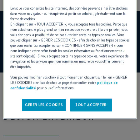
Lorsque vous consultez le site internet, des données peuvent ainsi être stockées
dans votre navigateur ou récupérées à partir de celui-ci, généralement sous la
forme de cookies.
YouTube est désactivé.
En cliquant sur «
TOUT ACCEPTER
», vous acceptez tous les cookies. Parce que
Pour visualiser cette video, vous devez au préalable
nous attachons le plus grand soin au respect de votre droit à la vie privée, nous
vous donnons la possibilité de ne pas autoriser certains types de cookies. Vous
autoriser l'utilisation de cookies de fonctionnalité sur notre
pouvez cliquer sur «
GERER LES COOKIES
» afin de choisir les types de cookies
site.
que vous souhaitez accepter ou sur «
CONTINUER SANS ACCEPTER
» pour
nous indiquer votre refus (seuls les cookies nécessaires au fonctionnement du
site sont déposés). Si vous bloquez certains types de cookies, votre expérience de
Gérer les cookies
navigation et les services que nous sommes en mesure de vous offrir peuvent
être impactés.
Vous pouvez modifier vos choix à tout moment en cliquant sur le lien «
GERER
LES COOKIES
» en bas de chaque page et consulter notre
politique de
confidentialité
pour plus d’informations
GERER LES COOKIES
TOUT ACCEPTER
DESIGN EXTÉRIEUR