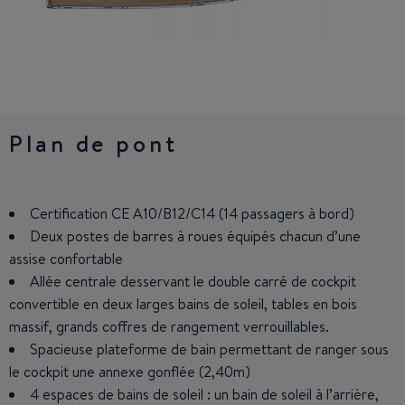
Plan de pont
3 cabines - 2 salles d'eau
3 cabines - 3 salles d'eau
Certification CE A10/B12/C14 (14 passagers à bord)
Carré en U avec grande table pouvant accueillir jusqu’à 6
Carré en U avec grande table pouvant accueillir jusqu’à 6
personnes
personnes
Deux postes de barres à roues équipés chacun d’une
assise confortable
Cuisine en C comprenant : frigo, évier, 3 feux , four,
Cuisine en C comprenant : frigo, évier, 3 feux , four,
rangements et grand plan de travail
rangements et grand plan de travail
Allée centrale desservant le double carré de cockpit
convertible en deux larges bains de soleil, tables en bois
Cabine propriétaire XXL comprenant : un lit double d’1,60
Cabine propriétaire XXL comprenant : un lit double d’1,60
massif, grands coffres de rangement verrouillables.
m de large dont on peut faire le tour, deux penderies, de
m de large dont on peut faire le tour, deux penderies, de
nombreux rangements et de grands hublots de part et
nombreux rangements et de grands hublots de part et
Spacieuse plateforme de bain permettant de ranger sous
le cockpit une annexe gonflée (2,40m)
d’autre
d’autre
4 espaces de bains de soleil : un bain de soleil à l’arrière,
Deux cabines avec couchage double à l’arrière
Deux cabines avec couchage double à l’arrière