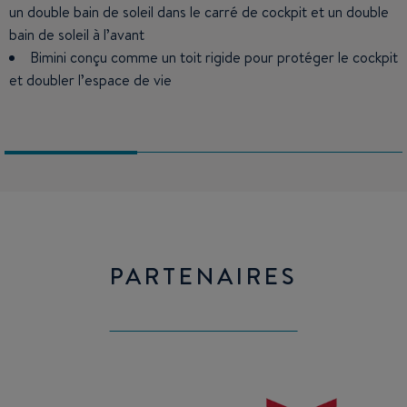
un double bain de soleil dans le carré de cockpit et un double
Deux salles d’eau avec douche séparée et vue sur mer
Salle d’eau privative pour chaque cabine avec douche
bain de soleil à l’avant
séparée et vue sur mer
Nombreux hublots et panneaux de pont assurent une
clarté naturelle
Bimini conçu comme un toit rigide pour protéger le cockpit
Nombreux hublots et panneaux de pont assurent une
et doubler l’espace de vie
clarté naturelle
PARTENAIRES
Raymarine
Yanmar