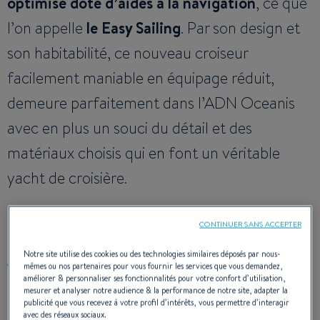
optimisé doté d’aides à la navigation
, ce que
l’on appelle
le Easy Sailing
. Par son design et
son habitabilité, ce nouveau croiseur
facilement maniable en équipage réduit,
demeure parfaitement dans l’ADN Oceanis
avec en plus un souci du détail et des
matériaux choisis qui en font un véritable
yacht de croisière.
CONTINUER SANS ACCEPTER
Notre site utilise des cookies ou des technologies similaires déposés par nous-
ARCHITECTE NAVAL :
BISCONTINI YACHT DESIGN
mêmes ou nos partenaires pour vous fournir les services que vous demandez,
améliorer & personnaliser ses fonctionnalités pour votre confort d’utilisation,
DESIGN INTÉRIEUR & EXTÉRIEUR :
LORENZO ARGENTO
mesurer et analyser notre audience & la performance de notre site, adapter la
publicité que vous recevez à votre profil d’intérêts, vous permettre d’interagir
avec des réseaux sociaux.