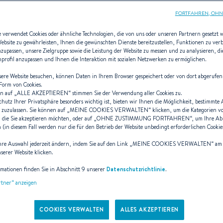
FORTFAHREN, OHN
e verwendet Cookies oder ähnliche Technologien, die von uns oder unseren Partnern gesetzt
Website zu gewährleisten, Ihnen die gewünschten Dienste bereitzustellen, Funktionen zu ver
anzupassen, unsere Zielgruppe sowie die Leistung der Website zu messen und zu analysieren, 
t-Conq Konstruk
enprofil anzupassen und Ihnen die Interaktion mit sozialen Netzwerken zu ermöglichen.
ere Website besuchen, können Daten in Ihrem Browser gespeichert oder von dort abgerufen
 Form von Cookies.
n auf „
ALLE AKZEPTIEREN
“ stimmen Sie der Verwendung aller Cookies zu.
chutz Ihrer Privatsphäre besonders wichtig ist, bieten wir Ihnen die Möglichkeit, bestimmte
 gibt die Regeln vor und sonst ni
 zuzulassen. Sie können auf „
MEINE COOKIES VERWALTEN
“ klicken, um die Kategorien v
 die Sie akzeptieren möchten, oder auf „
OHNE ZUSTIMMUNG FORTFAHREN
“, um Ihre A
(in diesem Fall werden nur die für den Betrieb der Website unbedingt erforderlichen Cookies
hre Auswahl jederzeit ändern, indem Sie auf den Link „
MEINE COOKIES VERWALTEN
“ am
Bootsarchitekten
nserer Website klicken.
rmationen finden Sie in Abschnitt 9 unserer
Datenschutzrichtlinie
.
artner“ anzeigen
finot-conq.com
COOKIES VERWALTEN
ALLES AKZEPTIEREN