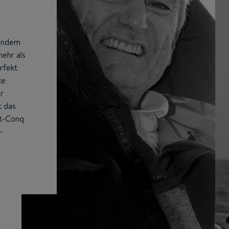
Tandem
mehr als
rfekt
ke
r
t das
not-Conq
-