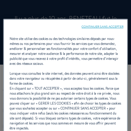
Il y a plus de 10 ans, BENETEAU fut le
premier chantier en Europe à faire le choix
CONTINUER SANS ACCEPTER
de l’IPS, l’Inboard Performance System.
Notre site utilise des cookies ou des technologies similaires déposés par nous-
mêmes ou nos partenaires pour vous fournir les services que vous demandez,
améliorer & personnaliser ses fonctionnalités pour votre confort d’utilisation,
mesurer et analyser notre audience & la performance de notre site, adapter la
publicité que vous recevez à votre profil d’intérêts, vous permettre d’interagir
avec des réseaux sociaux.
Lorsque vous consultez le site internet, des données peuvent ainsi être stockées
dans votre navigateur ou récupérées à partir de celui-ci, généralement sous la
forme de cookies.
Aujourd’hui, l’expérience acquise sur ce domaine est inégalée
En cliquant sur «
TOUT ACCEPTER
», vous acceptez tous les cookies. Parce que
nous attachons le plus grand soin au respect de votre droit à la vie privée, nous
sur le marché. Cinq carènes différentes ont été
vous donnons la possibilité de ne pas autoriser certains types de cookies. Vous
spécifiquement développées pour cette motorisation par le
pouvez cliquer sur «
GERER LES COOKIES
» afin de choisir les types de cookies
que vous souhaitez accepter ou sur «
CONTINUER SANS ACCEPTER
» pour
bureau d’études BENETEAU, en étroite collaboration avec les
nous indiquer votre refus (seuls les cookies nécessaires au fonctionnement du
équipes de Volvo. Ces carènes singulières ont été conçues
site sont déposés). Si vous bloquez certains types de cookies, votre expérience de
navigation et les services que nous sommes en mesure de vous offrir peuvent
pour les gammes
Monte Carlo
,
Gran Turismo
et
Swift
être impactés.