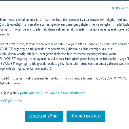
KABUL ETM
bizim veya iş ortaklarımız tarafından yerleştirilen çerezleri ya da benzer teknolojileri kullana
ğlar, talep ettiğiniz hizmetleri sunar, işlevlerini sizin için geliştirir ve kişiselleştirir, hedef ki
formansını ölçer ve analiz eder, aldığınız reklamları ilgi alanlarınıza göre uyarlayarak sosyal ağ
IPS Volvo
anak tanır.
iyaret ettiğinizde, tarayıcınızda veri saklanabilir veya oradan alınabilir; bu genellikle çerezler
L ET" seçeneğine tıklayarak tüm çerezlerin kullanımına izin vermiş olursunuz.
 büyük önem verdiğimiz için, bazı çerez türlerine izin vermeme seçeneğini sunuyoruz.
 YÖNET" seçeneğine tıklayarak kabul etmek istediğiniz çerez kategorilerini seçebilir veya
M ET" seçeneğine tıklayarak reddettiğinizi belirtebilirsiniz (bu durumda yalnızca web site
e gerekli olan çerezler kullanılacaktır).
, IPS (Inboard Performance System) k
zi istediğiniz zaman web sitemizin her sayfasının alt kısmında bulunan "ÇEREZLERİMİ YÖNET"
iştirebilirsiniz.
Avrupa’daki ilk tekne üreticisiydi.
gi için gizlilik
politikamızın 9. bölümüne başvurabilirsiniz
.
tesini" görüntüle
ÇEREZLERİ YÖNET
TÜMÜNÜ KABUL ET