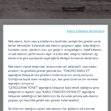
140 YILLIK UZMANLIK
KABUL ETMEDEN DEVAM EDIN
Web sitemiz, bizim veya iş ortaklarımız tarafından yerleştirilen çerezleri ya da
benzer teknolojileri kullanarak web sitesinin çalışmasını sağlar, talep ettiğiniz
hizmetleri sunar, işlevlerini sizin için geliştirir ve kişiselleştirir, hedef kitlemizi
ve web sitemizin performansını ölçer ve analiz eder, aldığınız reklamları ilgi
1884 yılında, Beneteau ailesi tarafından
Saint-Gilles-Croix-
alanlarınıza göre uyarlayarak sosyal ağlarla etkileşim kurmanıza olanak tanır.
de-Vie
’de kurulan BENETEAU, tarihini, deneyimini ve bir
Web sitesini ziyaret ettiğinizde, tarayıcınızda veri saklanabilir veya oradan
nesilden diğerine aktararak, teknelere olan tutkusunu
alınabilir; bu genellikle çerezler şeklinde olur. "TÜMÜNÜ KABUL ET"
seçeneğine tıklayarak tüm çerezlerin kullanımına izin vermiş olursunuz.
paylaşmaya devam etmektedir. BENETEAU başlangıçta balıkçı
Gizliliğinize büyük önem verdiğimiz için, bazı çerez türlerine izin vermeme
tekneleri yapmak üzere kurulmuş olmasına rağmen, ürünleri ve
seçeneğini sunuyoruz.
"ÇEREZLERİMİ YÖNET" seçeneğine tıklayarak kabul etmek istediğiniz çerez
çeşitliliğini geliştirerek ve genişleterek eğlence amaçlı gezi
kategorilerini seçebilir veya "KABUL ETMEDEN DEVAM ET" seçeneğine
teknesi beklentilerine cevap vermiş ve inovasyonu iş
tıklayarak reddettiğinizi belirtebilirsiniz (bu durumda yalnızca web sitesinin
stratejisinin temel bir unsuru haline getirmiştir. Bugün,
çalışması için kesinlikle gerekli olan çerezler kullanılacaktır).
BENETEAU
11 çeşit
yelkenli
Tercihlerinizi istediğiniz zaman web sitemizin her sayfasının alt kısmında