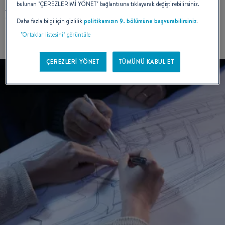
tekne
and
motorbot
üreterek, gezi teknesi dünyasını mümkün
bulunan "ÇEREZLERİMİ YÖNET" bağlantısına tıklayarak değiştirebilirsiniz.
olduğunca çok kişiye açmıştır.
Daha fazla bilgi için gizlilik
politikamızın 9. bölümüne başvurabilirsiniz
.
"Ortaklar listesini" görüntüle
ÇEREZLERİ YÖNET
TÜMÜNÜ KABUL ET