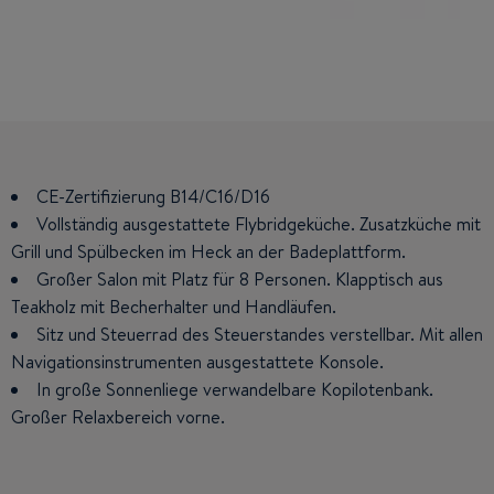
CE-Zertifizierung B14/C16/D16
Perfekt ausgestattete, zum Cockpit offene Küche in L-
Geräumige luxuriöse Eignerkabine mit privatem
Form.
Badezimmer. VIP-Kabine mit angrenzendem Waschraum,
Vollständig ausgestattete Flybridgeküche. Zusatzküche mit
Grill und Spülbecken im Heck an der Badeplattform.
Rechteckfenstern zum Öffnen und Deckenkuppel.
Elektronische Ausrüstung von SIMRAD
Gästekabine mit zwei Stockbetten. Seekabine oder Stauraum.
Großer Salon mit Platz für 8 Personen. Klapptisch aus
Geräumiger komfortabler Salon für 6 sich gegenüber
Teakholz mit Becherhalter und Handläufen.
sitzende Personen. Versenkbarer 32"-TV auf Lift mit Bose-
Zahlreiche Staufächer und Wandschränke in jeder Kabine.
Box.
Sitz und Steuerrad des Steuerstandes verstellbar. Mit allen
Eignerkabine mit Panoramafenstern mit Rechteckfenstern
Navigationsinstrumenten ausgestattete Konsole.
zum Öffnen. P-Kabine mit Rechteckfenstern zum Öffnen und
Steuerstand für zwei Personen, Navigationsinstrumente,
SIMRAD 16"-Bildschirme. Windschutzscheibe aus einem Block
Deckenkuppel.
In große Sonnenliege verwandelbare Kopilotenbank.
Großer Relaxbereich vorne.
für perfekte Sichtverhältnisse, 2 elektrische Fenster zum
Öffnen.
Große Sonnenliegen vorne mit klappbaren Rückenlehnen.