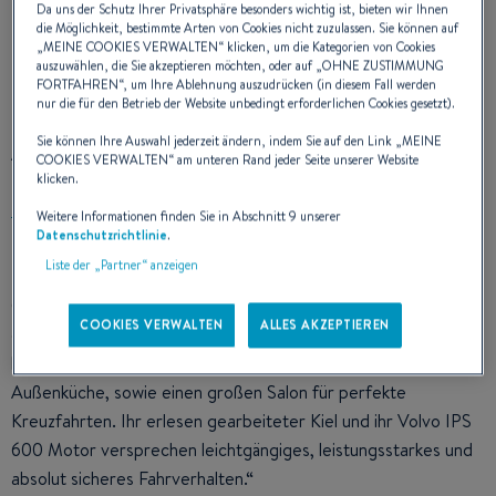
Da uns der Schutz Ihrer Privatsphäre besonders wichtig ist, bieten wir Ihnen
die Möglichkeit, bestimmte Arten von Cookies nicht zuzulassen. Sie können auf
„
MEINE COOKIES VERWALTEN
“ klicken, um die Kategorien von Cookies
auszuwählen, die Sie akzeptieren möchten, oder auf „
OHNE ZUSTIMMUNG
FORTFAHREN
“, um Ihre Ablehnung auszudrücken (in diesem Fall werden
nur die für den Betrieb der Website unbedingt erforderlichen Cookies gesetzt).
AUSSENDESIGN
Sie können Ihre Auswahl jederzeit ändern, indem Sie auf den Link „
MEINE
COOKIES VERWALTEN
“ am unteren Rand jeder Seite unserer Website
klicken.
Weitere Informationen finden Sie in Abschnitt 9 unserer
Datenschutzrichtlinie
.
Liste der „Partner“ anzeigen
Die an die feine mediterrane Lebensart angelehnte Monte
Carlo 5 besitzt einzigartigen zeitlosen Charme. Die riesige, als
COOKIES VERWALTEN
ALLES AKZEPTIEREN
echter Lebensraum konzipierte schattige Flybridge
beherbergt einen Steuerstand, eine Sonnenterrasse und
Außenküche, sowie einen großen Salon für perfekte
Kreuzfahrten. Ihr erlesen gearbeiteter Kiel und ihr Volvo IPS
600 Motor versprechen leichtgängiges, leistungsstarkes und
absolut sicheres Fahrverhalten.“