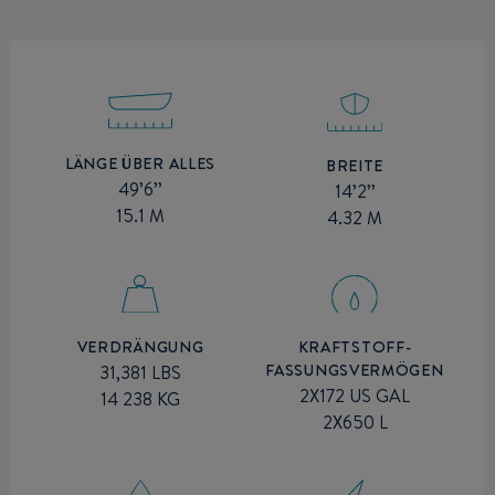
LÄNGE ÜBER ALLES
BREITE
49’6’’
14’2’’
15.1 M
4.32 M
VERDRÄNGUNG
KRAFTSTOFF-
FASSUNGSVERMÖGEN
31,381 LBS
2X172 US GAL
14 238 KG
2X650 L