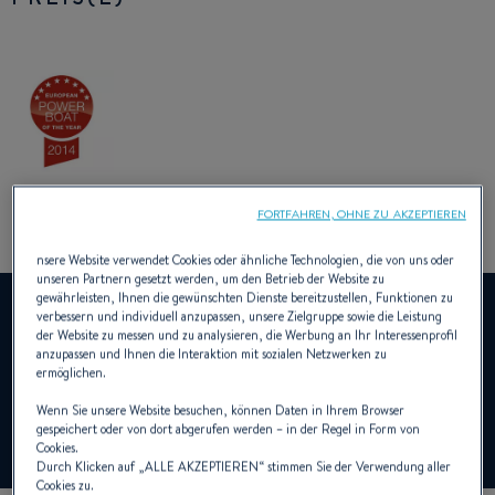
FORTFAHREN, OHNE ZU AKZEPTIEREN
nsere Website verwendet Cookies oder ähnliche Technologien, die von uns oder
unseren Partnern gesetzt werden, um den Betrieb der Website zu
gewährleisten, Ihnen die gewünschten Dienste bereitzustellen, Funktionen zu
YouTube ist deaktiviert.
verbessern und individuell anzupassen, unsere Zielgruppe sowie die Leistung
Um dieses Video anzuzeigen, müssen Sie zuvor die
der Website zu messen und zu analysieren, die Werbung an Ihr Interessenprofil
anzupassen und Ihnen die Interaktion mit sozialen Netzwerken zu
Verwendung von Funktions-Cookies auf unserer Seite
ermöglichen.
zulassen.
Wenn Sie unsere Website besuchen, können Daten in Ihrem Browser
gespeichert oder von dort abgerufen werden – in der Regel in Form von
Cookies verwalten
Cookies.
Durch Klicken auf „
ALLE AKZEPTIEREN
“ stimmen Sie der Verwendung aller
Cookies zu.