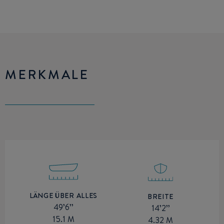
MERKMALE
LÄNGE ÜBER ALLES
BREITE
49’6’’
14’2’’
15.1 M
4.32 M