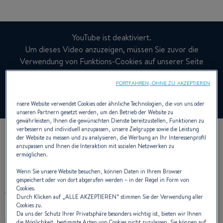
YouTube ist deaktiviert.
Um dieses Video anzuzeigen, müssen Sie zuvor die
Verwendung von Funktions-Cookies auf unserer Seite
zulassen.
FORTFAHREN, OHNE ZU AKZEPTIEREN
Cookies verwalten
nsere Website verwendet Cookies oder ähnliche Technologien, die von uns oder
unseren Partnern gesetzt werden, um den Betrieb der Website zu
gewährleisten, Ihnen die gewünschten Dienste bereitzustellen, Funktionen zu
verbessern und individuell anzupassen, unsere Zielgruppe sowie die Leistung
der Website zu messen und zu analysieren, die Werbung an Ihr Interessenprofil
anzupassen und Ihnen die Interaktion mit sozialen Netzwerken zu
ermöglichen.
Wenn Sie unsere Website besuchen, können Daten in Ihrem Browser
gespeichert oder von dort abgerufen werden – in der Regel in Form von
AUSSENDESIGN
Cookies.
Durch Klicken auf „
ALLE AKZEPTIEREN
“ stimmen Sie der Verwendung aller
Cookies zu.
Da uns der Schutz Ihrer Privatsphäre besonders wichtig ist, bieten wir Ihnen
die Möglichkeit, bestimmte Arten von Cookies nicht zuzulassen. Sie können auf