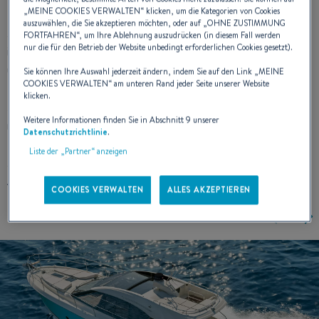
„
MEINE COOKIES VERWALTEN
“ klicken, um die Kategorien von Cookies
auszuwählen, die Sie akzeptieren möchten, oder auf „
OHNE ZUSTIMMUNG
Mit ihrer dynamischen Silhouette, ihrem schmalen Bug und
FORTFAHREN
“, um Ihre Ablehnung auszudrücken (in diesem Fall werden
nur die für den Betrieb der Website unbedingt erforderlichen Cookies gesetzt).
ihrem leistungsstarken Kiel beweist die Monte Carlo 5S
überragende Fahreigenschaften bei jeder Witterung. Die von
Sie können Ihre Auswahl jederzeit ändern, indem Sie auf den Link „
MEINE
COOKIES VERWALTEN
“ am unteren Rand jeder Seite unserer Website
2 IPS 600 Volvo Motoren angetriebene, sportliche und
klicken.
zugleich vornehme Yacht verbindet beeindruckende Stärke
Weitere Informationen finden Sie in Abschnitt 9 unserer
mit außergewöhnlicher Manövrierbarkeit. Der einzigartige, ins
Datenschutzrichtlinie
.
Hardtop integrierte Loungesalon bringt die Zugehörigkeit der
Liste der „Partner“ anzeigen
Monte Carlo 5S zur Welt der Luxusyachten vortrefflich zum
Ausdruck.“
COOKIES VERWALTEN
ALLES AKZEPTIEREN