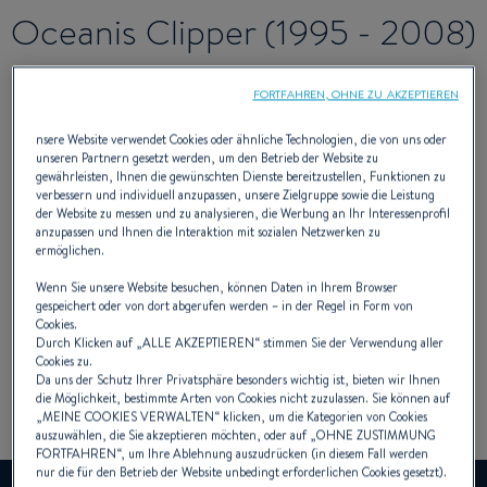
Oceanis Clipper (1995 - 2008)
FORTFAHREN, OHNE ZU AKZEPTIEREN
Fourth generation of oceanis yacht
nsere Website verwendet Cookies oder ähnliche Technologien, die von uns oder
unseren Partnern gesetzt werden, um den Betrieb der Website zu
Once more the result of working with
gewährleisten, Ihnen die gewünschten Dienste bereitzustellen, Funktionen zu
verbessern und individuell anzupassen, unsere Zielgruppe sowie die Leistung
Moorings, the Oceanis Clipper stands out at
der Website zu messen und zu analysieren, die Werbung an Ihr Interessenprofil
anzupassen und Ihnen die Interaktion mit sozialen Netzwerken zu
the time for her level of comfort and an
ermöglichen.
exceptional amount of living space inside.
Wenn Sie unsere Website besuchen, können Daten in Ihrem Browser
gespeichert oder von dort abgerufen werden – in der Regel in Form von
Cookies.
Durch Klicken auf „
ALLE AKZEPTIEREN
“ stimmen Sie der Verwendung aller
Cookies zu.
Da uns der Schutz Ihrer Privatsphäre besonders wichtig ist, bieten wir Ihnen
die Möglichkeit, bestimmte Arten von Cookies nicht zuzulassen. Sie können auf
„
MEINE COOKIES VERWALTEN
“ klicken, um die Kategorien von Cookies
auszuwählen, die Sie akzeptieren möchten, oder auf „
OHNE ZUSTIMMUNG
FORTFAHREN
“, um Ihre Ablehnung auszudrücken (in diesem Fall werden
nur die für den Betrieb der Website unbedingt erforderlichen Cookies gesetzt).