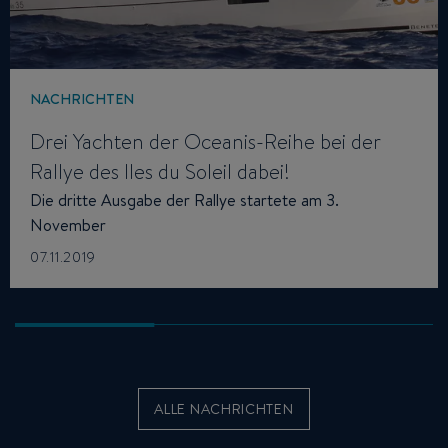
NACHRICHTEN
Drei Yachten der Oceanis-Reihe bei der
Rallye des Iles du Soleil dabei!
Die dritte Ausgabe der Rallye startete am 3.
November
07.11.2019
ALLE NACHRICHTEN