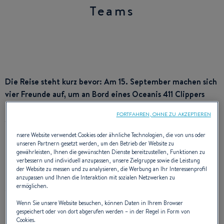
Teams
Die Reise steht kurz bevor: Am 15. September machen sich
vier Freunde auf, um an Bord eines Oceanis 411 Clippers
den Atlantik zu überqueren. Ihr Ziel: Über die
FORTFAHREN, OHNE ZU AKZEPTIEREN
Mukoviszidose und die Organspende aufklären.
nsere Website verwendet Cookies oder ähnliche Technologien, die von uns oder
Guten Tag, Romain, wo liegt
unseren Partnern gesetzt werden, um den Betrieb der Website zu
gewährleisten, Ihnen die gewünschten Dienste bereitzustellen, Funktionen zu
verbessern und individuell anzupassen, unsere Zielgruppe sowie die Leistung
das Segelboot zurzeit und
der Website zu messen und zu analysieren, die Werbung an Ihr Interessenprofil
anzupassen und Ihnen die Interaktion mit sozialen Netzwerken zu
ermöglichen.
wie steht es mit den
Wenn Sie unsere Website besuchen, können Daten in Ihrem Browser
Reisevorbereitungen?
gespeichert oder von dort abgerufen werden – in der Regel in Form von
Cookies.