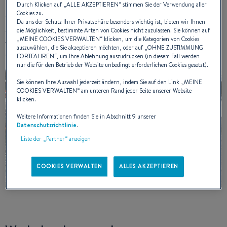
Durch Klicken auf „
ALLE AKZEPTIEREN
“ stimmen Sie der Verwendung aller
Cookies zu.
Seit Anfang Juni liegt das Boot im Hafen von Saint Gilles Croix
Da uns der Schutz Ihrer Privatsphäre besonders wichtig ist, bieten wir Ihnen
de Vie am Besuchersteg. Heute haben wir die Yacht fast
die Möglichkeit, bestimmte Arten von Cookies nicht zuzulassen. Sie können auf
„
MEINE COOKIES VERWALTEN
“ klicken, um die Kategorien von Cookies
fertig gemacht für die Reise und sie so eingerichtet, dass sie
auszuwählen, die Sie akzeptieren möchten, oder auf „
OHNE ZUSTIMMUNG
für die Anforderungen optimal ausgerüstet ist.
FORTFAHREN
“, um Ihre Ablehnung auszudrücken (in diesem Fall werden
nur die für den Betrieb der Website unbedingt erforderlichen Cookies gesetzt).
Sie können Ihre Auswahl jederzeit ändern, indem Sie auf den Link „
MEINE
COOKIES VERWALTEN
“ am unteren Rand jeder Seite unserer Website
klicken.
Weitere Informationen finden Sie in Abschnitt 9 unserer
Datenschutzrichtlinie
.
Liste der „Partner“ anzeigen
COOKIES VERWALTEN
ALLES AKZEPTIEREN