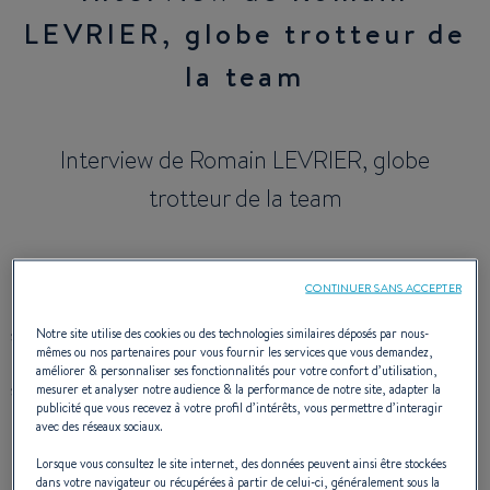
LEVRIER, globe trotteur de
la team
Interview de Romain LEVRIER, globe
trotteur de la team
CONTINUER SANS ACCEPTER
La date du départ approche ! Les 4 amis s'élanceront le 15
septembre prochain pour une traversée de l'Atlantique à
Notre site utilise des cookies ou des technologies similaires déposés par nous-
mêmes ou nos partenaires pour vous fournir les services que vous demandez,
bord d'un Oceanis 411 Clipper. Leur objectif ? Sensibiliser
améliorer & personnaliser ses fonctionnalités pour votre confort d’utilisation,
sur la lutte contre la mucoviscidose et le don d'organes.
mesurer et analyser notre audience & la performance de notre site, adapter la
publicité que vous recevez à votre profil d’intérêts, vous permettre d’interagir
avec des réseaux sociaux.
Lorsque vous consultez le site internet, des données peuvent ainsi être stockées
BONJOUR ROMAIN, OU SE TROUVE LE
dans votre navigateur ou récupérées à partir de celui-ci, généralement sous la