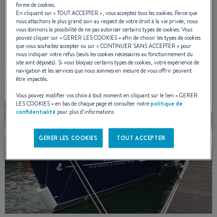
forme de cookies.
VOILIER ET QUEL EST VOTRE
En cliquant sur «
TOUT ACCEPTER
», vous acceptez tous les cookies. Parce que
PROGRAMME AVANT LE DEPART ?
nous attachons le plus grand soin au respect de votre droit à la vie privée, nous
vous donnons la possibilité de ne pas autoriser certains types de cookies. Vous
pouvez cliquer sur «
GERER LES COOKIES
» afin de choisir les types de cookies
Depuis début juin, le voilier est amarré au port de Saint Gilles
que vous souhaitez accepter ou sur «
CONTINUER SANS ACCEPTER
» pour
Croix de Vie, au ponton visiteurs. Aujourd'hui, nous avons
nous indiquer votre refus (seuls les cookies nécessaires au fonctionnement du
presque terminé les travaux et les aménagements du bateau
site sont déposés). Si vous bloquez certains types de cookies, votre expérience de
navigation et les services que nous sommes en mesure de vous offrir peuvent
pour optimiser la traversée. Il ne nous reste plus que
être impactés.
quelques détails ...
Vous pouvez modifier vos choix à tout moment en cliquant sur le lien «
GERER
LES COOKIES
» en bas de chaque page et consulter notre
politique de
confidentialité
pour plus d’informations
GERER LES COOKIES
TOUT ACCEPTER