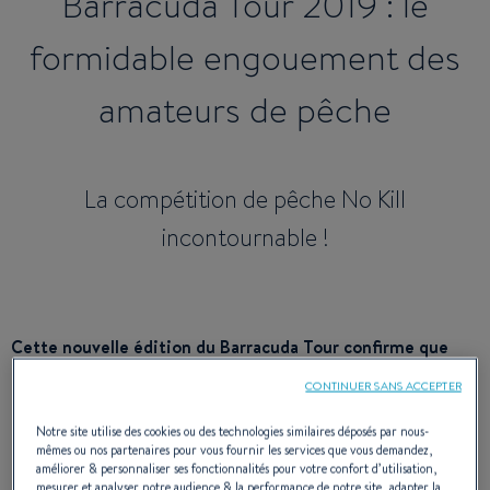
Barracuda Tour 2019 : le
formidable engouement des
amateurs de pêche
La compétition de pêche No Kill
incontournable !
Cette nouvelle édition du Barracuda Tour confirme que
l’événement créé par BENETEAU en 2013 est en passe de
CONTINUER SANS ACCEPTER
devenir l’évènement incontournable en matière de
compétition de pêche en mer no kill en France et à
Notre site utilise des cookies ou des technologies similaires déposés par nous-
mêmes ou nos partenaires pour vous fournir les services que vous demandez,
l’étranger. L'évènement qui s’est déroulée du 10 au 18 mai
améliorer & personnaliser ses fonctionnalités pour votre confort d’utilisation,
dernier au port du Crouesty à Arzona couronné pour la
mesurer et analyser notre audience & la performance de notre site, adapter la