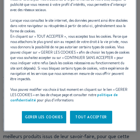
publicité que vous recevez à votre profil d’intérêts, vous permettre d’interagir
première fois "Navionics" qui s’est imposée durant la
avec des réseaux sociaux.
Grande Finale devant "Railblaza" et "Chantereyne"
(BENETEAU Cherbourg) présent sur le podium pour la
Lorsque vous consultez le site internet, des données peuvent ainsi être stockées
dans votre navigateur ou récupérées à partir de celui-ci, généralement sous la
troisième année consécutive.
forme de cookies.
En cliquant sur «
TOUT ACCEPTER
», vous acceptez tous les cookies. Parce que
nous attachons le plus grand soin au respect de votre droit à la vie privée, nous
vous donnons la possibilité de ne pas autoriser certains types de cookies. Vous
pouvez cliquer sur «
GERER LES COOKIES
» afin de choisir les types de cookies
ET CE MILLESIME 2019 ?
que vous souhaitez accepter ou sur «
CONTINUER SANS ACCEPTER
» pour
nous indiquer votre refus (seuls les cookies nécessaires au fonctionnement du
L’année 2019 s’annonçait comme un excellent cru, le
site sont déposés). Si vous bloquez certains types de cookies, votre expérience de
BARRACUDA TOUR
a atteint sa maturité, la mécanique est
navigation et les services que nous sommes en mesure de vous offrir peuvent
être impactés.
bien huilée, les équipes BENETEAU maîtrisent le sujet et les
pêcheurs sont demandeurs ! Les chiffres parlent d’eux-
Vous pouvez modifier vos choix à tout moment en cliquant sur le lien «
GERER
LES COOKIES
» en bas de chaque page et consulter notre
politique de
mêmes : 150 équipages, 600 participants de 19 nationalités,
confidentialité
pour plus d’informations
60
Barracuda 7
,
Barracuda 8
et
Barracuda 9
mis à
disposition, 80 moteurs Suzuki montés par les stagiaires du
GERER LES COOKIES
TOUT ACCEPTER
lycée professionnel d’Etel et une surtout une vingtaine de
partenaires qui mettent à disposition des compétiteurs les
meilleurs produits issus de leur savoir-faire, pour que cette