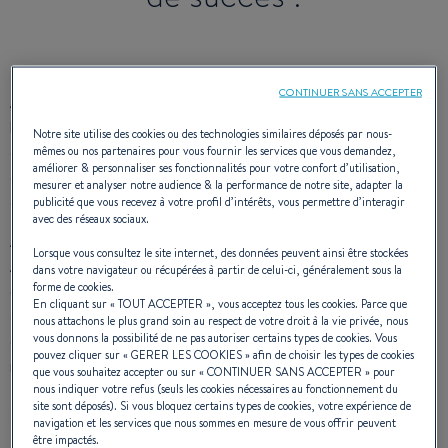
CONTINUER SANS ACCEPTER
Antares ? Tout le monde connait ! Ces timoniers marins et
habitables se sont arrogés une place à part dans le cœur et
Notre site utilise des cookies ou des technologies similaires déposés par nous-
dans l’esprit des plaisanciers depuis 1977… Date du lancement
mêmes ou nos partenaires pour vous fournir les services que vous demandez,
améliorer & personnaliser ses fonctionnalités pour votre confort d’utilisation,
de
l’Antarès 7.50
, conçue par
André Bénéteau
. La première
mesurer et analyser notre audience & la performance de notre site, adapter la
d’une longue série à succès.
publicité que vous recevez à votre profil d’intérêts, vous permettre d’interagir
avec des réseaux sociaux.
Avec
47 modèles
lancés en un peu plus de quarante ans,
Lorsque vous consultez le site internet, des données peuvent ainsi être stockées
Antares est à la fois la
gamme moteur « historique » et
dans votre navigateur ou récupérées à partir de celui-ci, généralement sous la
forme de cookies.
« best-seller »
du chantier vendéen. Ces unités familiales par
En cliquant sur «
TOUT ACCEPTER
», vous acceptez tous les cookies. Parce que
excellence doivent leur place de « chouchou » à la silhouette
nous attachons le plus grand soin au respect de votre droit à la vie privée, nous
vous donnons la possibilité de ne pas autoriser certains types de cookies. Vous
classique, leurs excellentes carènes, leur comportement
pouvez cliquer sur «
GERER LES COOKIES
» afin de choisir les types de cookies
marin très sûr, comme pour leurs beaux espaces de vie.
que vous souhaitez accepter ou sur «
CONTINUER SANS ACCEPTER
» pour
nous indiquer votre refus (seuls les cookies nécessaires au fonctionnement du
Intemporelles et rassurantes, les Antares ont une histoire qui
site sont déposés). Si vous bloquez certains types de cookies, votre expérience de
se confond avec celle de la plaisance et des plaisanciers.
navigation et les services que nous sommes en mesure de vous offrir peuvent
être impactés.