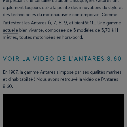
Perpétuant une certaine tradition classique, les Antares ont
également toujours été à la pointe des innovations du style et
des technologies du motonautisme contemporain. Comme
6
7
8
9
l’attestent les Antares
,
,
,
, et bientôt
11
… Une
gamme
actuelle
bien vivante, composée de 5 modèles de 5,70 à 11
mètres, toutes motorisées en hors-bord.
VOIR LA VIDEO DE L'ANTARES 8.60
En 1987, la gamme Antares s'impose par ses qualités marines
et d'habitabilité ! Nous avons retrouvé la vidéo de l'Antares
8.60.