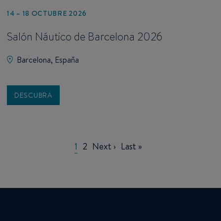
14 – 18 OCTUBRE 2026
Salón Náutico de Barcelona 2026
Barcelona, España
DESCUBRA
Pagination
Current
1
Page
2
Next
Next ›
Last
Last »
page
page
page