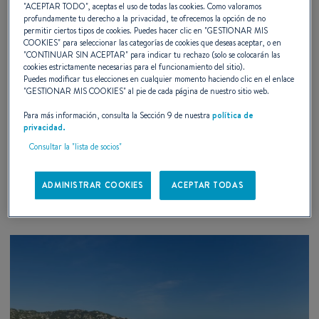
"
ACEPTAR TODO
", aceptas el uso de todas las cookies. Como valoramos
profundamente tu derecho a la privacidad, te ofrecemos la opción de no
permitir ciertos tipos de cookies. Puedes hacer clic en "
GESTIONAR MIS
COOKIES
" para seleccionar las categorías de cookies que deseas aceptar, o en
27 – 29 AUGUST 2026
"
CONTINUAR SIN ACEPTAR
" para indicar tu rechazo (solo se colocarán las
cookies estrictamente necesarias para el funcionamiento del sitio).
Puedes modificar tus elecciones en cualquier momento haciendo clic en el enlace
Pruebas en el Mar Bandol 2026
"
GESTIONAR MIS COOKIES
" al pie de cada página de nuestro sitio web.
Para más información, consulta la Sección 9 de nuestra
política de
Bandol, Francia
privacidad.
Consultar la "lista de socios"
DESCUBRA
ADMINISTRAR COOKIES
ACEPTAR TODAS