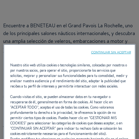
Encuentre a BENETEAU en el Grand Pavois La Rochelle, uno
de los principales salones náuticos internacionales, y descubra
una amplia selección de
veleros
,
embarcaciones a motor
y
yates
.
CONTINUAR SIN ACEPTAR
Explore nuestros nuevos modelos, innovaciones y
Nuestro sitio web utiliza cookies o tecnologías similares, colocadas por nosotros o
embarcaciones emblemáticas, y converse con nuestros
por nuestros socios, para operar el sitio, proporcionarte los servicios que
expertos para hacer realidad sus proyectos náuticos.
solicitas, mejorar y personalizar sus funcionalidades para tu comodidad, medir y
analizar nuestra audiencia y el rendimiento del sitio, adaptar la publicidad que
recibes a tu perfil de intereses y permitirte interactuar con redes sociales.
Una cita imprescindible para todos los apasionados de la
navegación y la náutica en la costa atlántica.
Cuando visitas el sitio, se pueden almacenar datos en tu navegador o
recuperarse de él, generalmente en forma de cookies. Al hacer clic en
"
ACEPTAR TODO
", aceptas el uso de todas las cookies. Como valoramos
profundamente tu derecho a la privacidad, te ofrecemos la opción de no
permitir ciertos tipos de cookies. Puedes hacer clic en "
GESTIONAR MIS
COOKIES
" para seleccionar las categorías de cookies que deseas aceptar, o en
YATES A MOTOR EN
"
CONTINUAR SIN ACEPTAR
" para indicar tu rechazo (solo se colocarán las
cookies estrictamente necesarias para el funcionamiento del sitio).