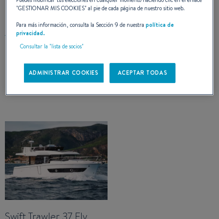
Puedes modificar tus elecciones en cualquier momento haciendo clic en el enlace
EXPOSICIÓN
"
GESTIONAR MIS COOKIES
" al pie de cada página de nuestro sitio web.
Para más información, consulta la Sección 9 de nuestra
política de
privacidad.
Consultar la "lista de socios"
ADMINISTRAR COOKIES
ACEPTAR TODAS
SWIFT TRAWLER
Swift Trawler 37 Fly