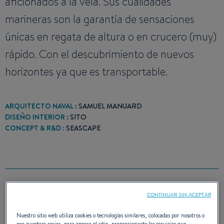
aficionados a la vela. Sus cualidades
marineras son la garantía de sensaciones
únicas en regata de altura o en crucero (muy)
rápido. Con el descubrimiento de nuevos
horizontes ya que es transportable.
ARQUITECTO NAVAL
: SAMUEL MANUARD
DISEÑO INTERIOR
: SITO
CONCEPT & R&D :
SEASCAPE
PREMIO(S)
CONTINUAR SIN ACEPTAR
Nuestro sitio web utiliza cookies o tecnologías similares, colocadas por nosotros o
por nuestros socios, para operar el sitio, proporcionarte los servicios que