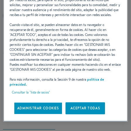
solicitas, mejorar y personalizar sus funcionalidades para tu comodidad, medir y
analizar nuestra audiencia y el rendimiento del sitio, adaptar la publicidad que
recibes a tu perfil de intereses y permitirte interactuar con redes sociales.
Cuando visitas el sitio, se pueden almacenar datos en tu navegador o
recuperarse de él, generalmente en forma de cookies. Al hacer clic en
"
ACEPTAR TODO
", aceptas el uso de todas las cookies. Como valoramos
profundamente tu derecho a la privacidad, te ofrecemos la opción de no
permitir ciertos tipos de cookies. Puedes hacer clic en "
GESTIONAR MIS
COOKIES
" para seleccionar las categorías de cookies que deseas aceptar, o en
"
CONTINUAR SIN ACEPTAR
" para indicar tu rechazo (solo se colocarán las
cookies estrictamente necesarias para el funcionamiento del sitio).
Puedes modificar tus elecciones en cualquier momento haciendo clic en el enlace
"
GESTIONAR MIS COOKIES
" al pie de cada página de nuestro sitio web.
Para más información, consulta la Sección 9 de nuestra
política de
privacidad.
Consultar la "lista de socios"
ADMINISTRAR COOKIES
ACEPTAR TODAS
SAILING EXPERIENCIA