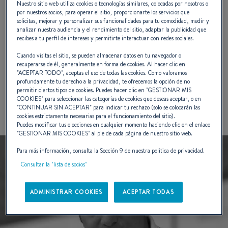
Nuestro sitio web utiliza cookies o tecnologías similares, colocadas por nosotros o
Cuando yo comencé, se hacía todo a
por nuestros socios, para operar el sitio, proporcionarte los servicios que
solicitas, mejorar y personalizar sus funcionalidades para tu comodidad, medir y
mano, yo continuo empezando con el lápiz
analizar nuestra audiencia y el rendimiento del sitio, adaptar la publicidad que
recibes a tu perfil de intereses y permitirte interactuar con redes sociales.
para el estilo de la carena y a continuación
Cuando visitas el sitio, se pueden almacenar datos en tu navegador o
recuperarse de él, generalmente en forma de cookies. Al hacer clic en
trabajo con mi equipo con programas de
"
ACEPTAR TODO
", aceptas el uso de todas las cookies. Como valoramos
profundamente tu derecho a la privacidad, te ofrecemos la opción de no
primera línea de la arquitectura naval
permitir ciertos tipos de cookies. Puedes hacer clic en "
GESTIONAR MIS
COOKIES
" para seleccionar las categorías de cookies que deseas aceptar, o en
"
CONTINUAR SIN ACEPTAR
" para indicar tu rechazo (solo se colocarán las
cookies estrictamente necesarias para el funcionamiento del sitio).
Puedes modificar tus elecciones en cualquier momento haciendo clic en el enlace
"
GESTIONAR MIS COOKIES
" al pie de cada página de nuestro sitio web.
Para más información, consulta la Sección 9 de nuestra política de privacidad.
Consultar la "lista de socios"
ADMINISTRAR COOKIES
ACEPTAR TODAS