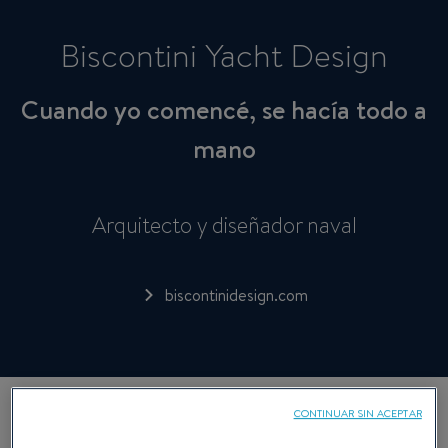
Biscontini Yacht Design
Cuando yo comencé, se hacía todo a
mano
Arquitecto y diseñador naval
biscontinidesign.com
CONTINUAR SIN ACEPTAR