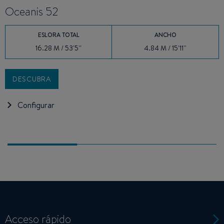
Oceanis 52
F
ESLORA TOTAL
ANCHO
16.28 M / 53'5''
4.84 M / 15'11''
DESCUBRA
Configurar
Acceso rápido