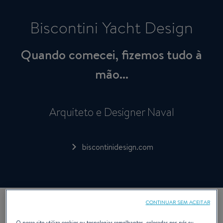
Biscontini Yacht Design
Quando comecei, fizemos tudo à
mão...
Arquiteto e Designer Naval
biscontinidesign.com
CONTINUAR SEM ACEITAR