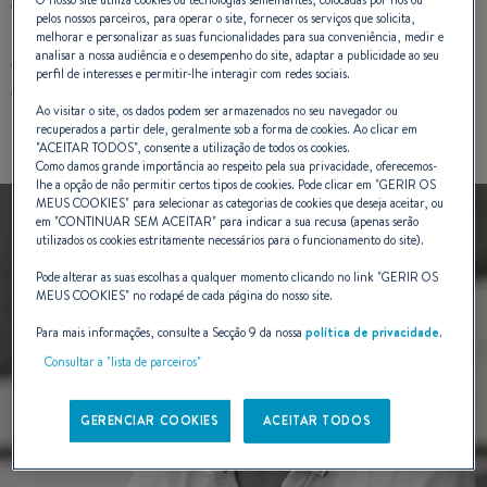
O nosso site utiliza cookies ou tecnologias semelhantes, colocadas por nós ou
When I started out, we did everything by hand and I still
pelos nossos parceiros, para operar o site, fornecer os serviços que solicita,
begin by drawing the style of hull, and then I move on to
melhorar e personalizar as suas funcionalidades para sua conveniência, medir e
analisar a nossa audiência e o desempenho do site, adaptar a publicidade ao seu
work with my team on cutting-edge naval architecture
perfil de interesses e permitir-lhe interagir com redes sociais.
software.
Ao visitar o site, os dados podem ser armazenados no seu navegador ou
recuperados a partir dele, geralmente sob a forma de cookies. Ao clicar em
"
ACEITAR TODOS
", consente a utilização de todos os cookies.
Como damos grande importância ao respeito pela sua privacidade, oferecemos-
lhe a opção de não permitir certos tipos de cookies. Pode clicar em "
GERIR OS
MEUS COOKIES
" para selecionar as categorias de cookies que deseja aceitar, ou
em "
CONTINUAR SEM ACEITAR
" para indicar a sua recusa (apenas serão
utilizados os cookies estritamente necessários para o funcionamento do site).
Pode alterar as suas escolhas a qualquer momento clicando no link "
GERIR OS
MEUS COOKIES
" no rodapé de cada página do nosso site.
Para mais informações, consulte a Secção 9 da nossa
política de privacidade
.
Consultar a "lista de parceiros"
GERENCIAR COOKIES
ACEITAR TODOS