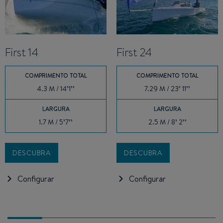
First 14
First 24
COMPRIMENTO TOTAL
COMPRIMENTO TOTAL
4.3 M / 14’1’’
7.29 M / 23’ 11’’
LARGURA
LARGURA
1.7 M / 5’7’’
2.5 M / 8’ 2’’
DESCUBRA
DESCUBRA
Configurar
Configurar