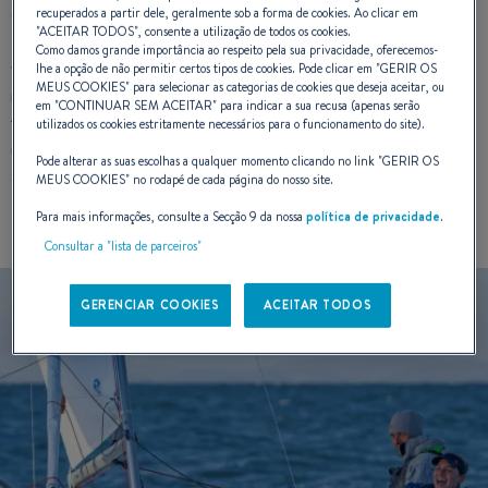
como nenhum outro barco. Ostentando a mais avançada
recuperados a partir dele, geralmente sob a forma de cookies. Ao clicar em
"
ACEITAR TODOS
", consente a utilização de todos os cookies.
engenharia, seu desempenho à vela é um indicador para
Como damos grande importância ao respeito pela sua privacidade, oferecemos-
vencer corridas, independentemente dos campos de
lhe a opção de não permitir certos tipos de cookies. Pode clicar em "
GERIR OS
MEUS COOKIES
" para selecionar as categorias de cookies que deseja aceitar, ou
navegação. Mas também são ideais para cruzeiros com a
em "
CONTINUAR SEM ACEITAR
" para indicar a sua recusa (apenas serão
família ou amigos e farão da emoção de viajar pelos mares
utilizados os cookies estritamente necessários para o funcionamento do site).
uma nova paixão. Este uso misto e a satisfação da
Pode alterar as suas escolhas a qualquer momento clicando no link "
GERIR OS
comunidade náutica levaram ao sucesso da linha.
MEUS COOKIES
" no rodapé de cada página do nosso site.
Para mais informações, consulte a Secção 9 da nossa
política de privacidade
.
Consultar a "lista de parceiros"
GERENCIAR COOKIES
ACEITAR TODOS