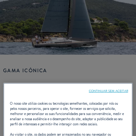
GAMA ICÓNICA
CONTINUAR SEM ACEITAR
Com cascos lindamente esbeltos e um estilo inigualável, os
O nosso site utiliza cookies ou tecnologias semelhantes, colocadas por nós ou
pelos nossos parceiros, para operar o site, fornecer os serviços que solicita,
FIRST iates sempre chamaram a atenção de marinheiros
melhorar e personalizar as suas funcionalidades para sua conveniência, medir e
experientes. Desde o início, eles foram projetados para
analisar a nossa audiência e o desempenho do site, adaptar a publicidade ao seu
emocionar os velejadores de regata e velejadores de
perfil de interesses e permitir-lhe interagir com redes sociais.
desempenho exigentes e simbolizam a alegria de velejar
Ao visitar o site, os dados podem ser armazenados no seu navegador ou