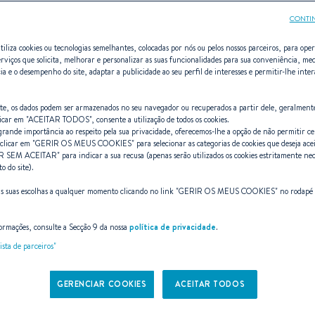
CONTI
tiliza cookies ou tecnologias semelhantes, colocadas por nós ou pelos nossos parceiros, para opera
erviços que solicita, melhorar e personalizar as suas funcionalidades para sua conveniência, med
ia e o desempenho do site, adaptar a publicidade ao seu perfil de interesses e permitir-lhe inte
First 44
site, os dados podem ser armazenados no seu navegador ou recuperados a partir dele, geralment
icar em "
ACEITAR TODOS
", consente a utilização de todos os cookies.
ande importância ao respeito pela sua privacidade, oferecemos-lhe a opção de não permitir cer
clicar em "
GERIR OS MEUS COOKIES
" para selecionar as categorias de cookies que deseja ace
REALEZA RACER-CRUISE
R SEM ACEITAR
" para indicar a sua recusa (apenas serão utilizados os cookies estritamente nec
 do site).
as suas escolhas a qualquer momento clicando no link "
GERIR OS MEUS COOKIES
" no rodapé
Reserve um julgamento
Baixe o folheto
ormações, consulte a Secção 9 da nossa
política de privacidade
.
ista de parceiros"
GERENCIAR COOKIES
ACEITAR TODOS