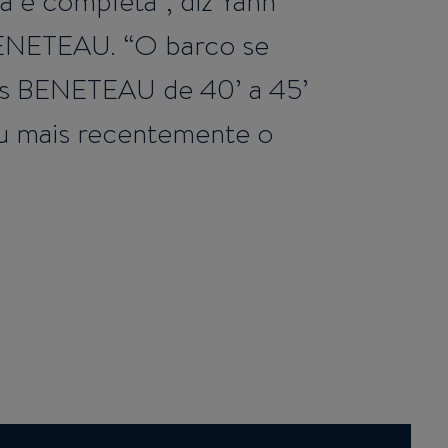
 e completa”, diz Yann
BENETEAU. “O barco se
tes BENETEAU de 40’ a 45’
u mais recentemente o