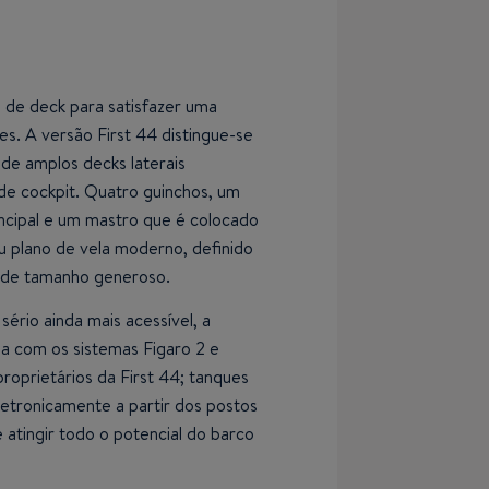
s de deck para satisfazer uma
s. A versão First 44 distingue-se
nde amplos decks laterais
e cockpit. Quatro guinchos, um
rincipal e um mastro que é colocado
u plano de vela moderno, definido
s de tamanho generoso.
rio ainda mais acessível, a
da com os sistemas Figaro 2 e
proprietários da First 44; tanques
letronicamente a partir dos postos
atingir todo o potencial do barco