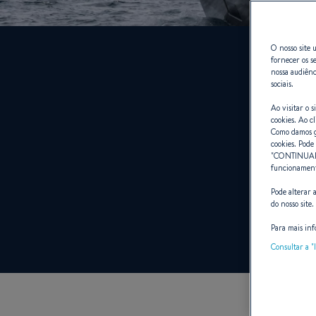
O nosso site u
fornecer os s
nossa audiênc
sociais.
Ao visitar o 
cookies. Ao cl
Como damos gr
cookies. Pode 
"
CONTINUA
funcionamento
Pode alterar 
do nosso site.
Para mais inf
Consultar a "l