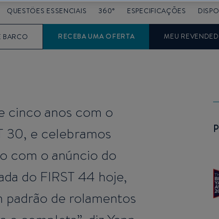
QUESTÖES ESSENCIAIS
360°
ESPECIFICAÇÕES
DISP
RECEBA UMA OFERTA
MEU REVENDED
E BARCO
 e cinco anos com o
T 30, e celebramos
no com o anúncio do
ada do FIRST 44 hoje,
m padrão de rolamentos