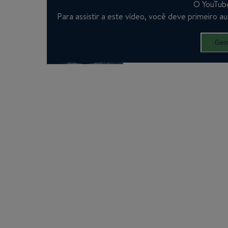
O YouTube
Para assistir a este vídeo, você deve primeiro a
Gere