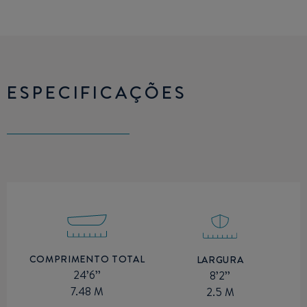
ESPECIFICAÇÕES
COMPRIMENTO TOTAL
LARGURA
24’6’’
8’2’’
7.48 M
2.5 M