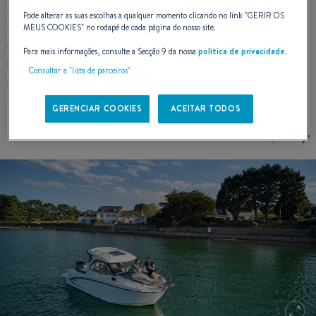
como a tira de fricção que dá ao barco sua silhueta esguia e
Pode alterar as suas escolhas a qualquer momento clicando no link "
GERIR OS
elegante. Esta nova unidade afirma o seu próprio caráter,
MEUS COOKIES
" no rodapé de cada página do nosso site.
mantendo as características da gama Antares. Seu cockpit,
Para mais informações, consulte a Secção 9 da nossa
política de privacidade
.
ligeiramente deslocado para bombordo, oferece um amplo
Consultar a "lista de parceiros"
passadiço a estibordo que facilita o acesso ao sunpad
dianteiro.
GERENCIAR COOKIES
ACEITAR TODOS