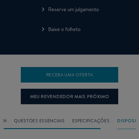
Reserve um julgamento
Baixe o folheto
RECEBA UMA OFERTA
MEU REVENDEDOR MAIS PRÓXIMO
IGN
QUESTÖES ESSENCIAIS
ESPECIFICAÇÕES
DISPOSI