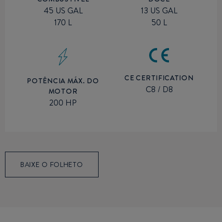
45 US GAL
13 US GAL
170 L
50 L
CE CERTIFICATION
POTÊNCIA MÁX. DO
C8 / D8
MOTOR
200 HP
BAIXE O FOLHETO