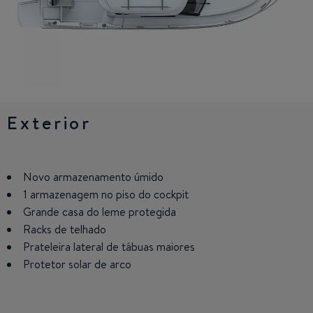
Exterior
Wheelhouse
Cabine
Cabine com banheiros
separados
Novo armazenamento úmido
Assentos modulares para saloon
Novo espaço de armazenamento com opção de colchão
1 armazenagem no piso do cockpit
Cozinha equipada
Atracação dupla para a frente
Sanitários separados em opção
Grande casa do leme protegida
Novo assento piloto pivotante
Racks de telhado
Nova estação integrada de leme
Prateleira lateral de tábuas maiores
Protetor solar de arco