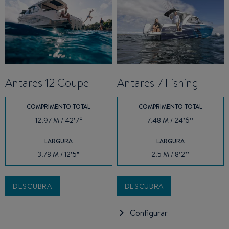
Antares 12 Coupe
Antares 7 Fishing
COMPRIMENTO TOTAL
COMPRIMENTO TOTAL
12.97 M / 42‘7“
7.48 M / 24’6’’
LARGURA
LARGURA
3.78 M / 12‘5“
2.5 M / 8’2’’
DESCUBRA
DESCUBRA
Configurar