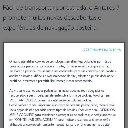
Fácil de transportar por estrada, o Antares 7
promete muitas novas descobertas e
experiências de navegação costeira.
ARQUITETO :
SARRAZIN DESIGN
CONTINUAR SEM ACEITAR
PROJETO DE INTERIOR :
SARRAZIN DESIGN
O nosso site utiliza cookies ou tecnologias semelhantes, colocadas por nós ou
pelos nossos parceiros, para operar o site, fornecer os serviços que solicita,
melhorar e personalizar as suas funcionalidades para sua conveniência, medir e
analisar a nossa audiência e o desempenho do site, adaptar a publicidade ao seu
perfil de interesses e permitir-lhe interagir com redes sociais.
DESIGN EXTERIOR
Ao visitar o site, os dados podem ser armazenados no seu navegador ou
recuperados a partir dele, geralmente sob a forma de cookies. Ao clicar em
"
ACEITAR TODOS
", consente a utilização de todos os cookies.
Como damos grande importância ao respeito pela sua privacidade, oferecemos-
lhe a opção de não permitir certos tipos de cookies. Pode clicar em "
GERIR OS
MEUS COOKIES
" para selecionar as categorias de cookies que deseja aceitar, ou
O Antares 7 exibe com orgulho um estilo vigoroso e dinâmico.
em "
CONTINUAR SEM ACEITAR
" para indicar a sua recusa (apenas serão
Suas linhas retas e limpas conferem um fascínio esportivo,
utilizados os cookies estritamente necessários para o funcionamento do site).