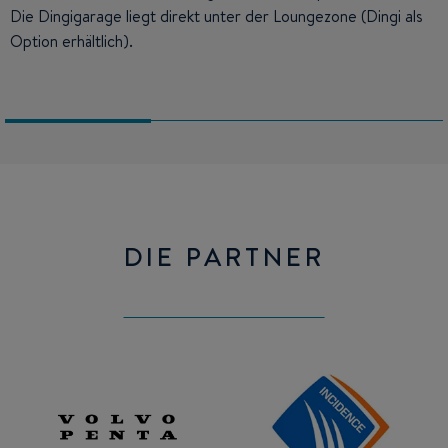
Die Dingigarage liegt direkt unter der Loungezone (Dingi als
Holztisch sowie einklappbarer Mittelbank. Großer Pult-
Kartentisch mit bequemen Sitz.
Option erhältlich).
Kartentisch mit bequemen Sitz.
DIE PARTNER
Volvo
Incidence
Penta