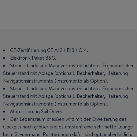
CE-Zertifizierung CE A12 / B13 / C14.
Eignerkabine mit großem Inselbett. Frisiertisch mit Spiegel
Zwei symmetrische Vorderkabinen. Zugang erleichtert
und Ablagen, Ablagen für Tascheninhalt aus Leder (optional)
durch den Mast weiter vorne, weite Türen und Flush Boden.
Elektronik Paket B&G.
und abnehmbarer Sitz mit Sicherung während der Fahrt.
Gästekabine mit großem Doppelbett. Geräumige VIP-Kabine
Steuerstände und Manöverposten achtern. Ergonomischer
Steuerstand mit Ablage (optional), Becherhalter, Halterung
Großzügige Stauräume. Gästekabine mit großem Doppelbett.
mit 2 Einzelbetten, die verbunden werden können.
Navigationsinstrumente (Instrumente als Option).
Geräumige VIP-Kabine mit zwei Einzelbetten, die verbunden
Mannschaftskabine mit Kojenbetten optional.
werden können. Mannschaftskabine mit Kojenbetten optional.
Steuerstände und Manöverposten achtern. Ergonomischer
Praktische, ergonomische Pantry: 2 rechteckige
Steuerstand mit Ablage (optional), Becherhalter, Halterung
Spülbecken mit Abtropfvorrichtung für das Geschirr -
Praktische, ergonomische Pantry: 2 rechteckige
Navigationsinstrumente (Instrumente als Option).
Spülbecken mit Abtropfvorrichtung für das Geschirr -
integrierter Abfalleimer - Schubladen mit Dämpfung.
integrierter Abfalleimer - Schubladen mit Dämpfung.
Motorisierung Sail Drive.
Eine direkt anliegende Nasszelle mit separater Dusche in
jeder Kabine.
Der Lebensraum draußen wird mit der Erweiterung des
Eine direkt anliegende Nasszelle mit separater Dusche in
Cockpits noch größer und es entsteht eine sehr nette Lounge
jeder Kabine.
Einladender Salon mit klappbarem und schwenkbaren
beim Steuermann. Polsterungen dafür sind optional erhältlich.
Holztisch sowie einklappbarer Mittelbank. Großer Pult-
Einladender Salon mit klappbarem und schwenkbaren