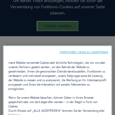
Um dieses Video anzuzeigen, müssen Sie zuvor die
Verwendung von Funktions-Cookies auf unserer Seite
zulassen.
Cookies verwalten
FORTFAHREN, OHNE ZU AKZEPTIEREN
nsere Website verwendet Cookies oder ähnliche Technologien, die von uns oder
unseren Partnern gesetzt werden, um den Betrieb der Website zu
AUSSENBEREICH
gewährleisten, Ihnen die gewünschten Dienste bereitzustellen, Funktionen zu
verbessern und individuell anzupassen, unsere Zielgruppe sowie die Leistung
der Website zu messen und zu analysieren, die Werbung an Ihr Interessenprofil
anzupassen und Ihnen die Interaktion mit sozialen Netzwerken zu
ermöglichen.
Wenn Sie unsere Website besuchen, können Daten in Ihrem Browser
Das Rumpfdesign der Oceanis 60 gewährleistet bei jeder
gespeichert oder von dort abgerufen werden – in der Regel in Form von
Cookies.
Wetterlage Performance, moderate Krängung und Sicherheit.
Durch Klicken auf „
ALLE AKZEPTIEREN
“ stimmen Sie der Verwendung aller