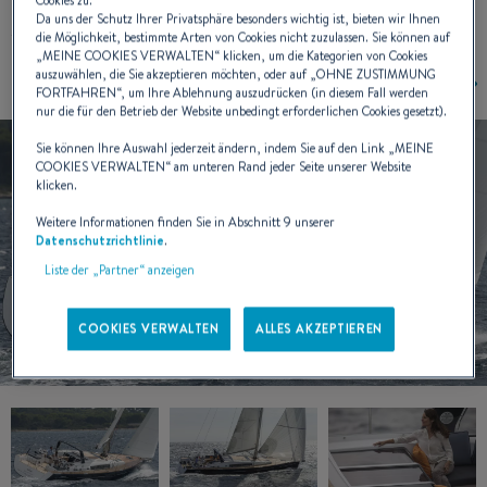
Der originelle und sehr offene Decksplan erleichtet kleinen
Cookies zu.
Da uns der Schutz Ihrer Privatsphäre besonders wichtig ist, bieten wir Ihnen
Mannschaften das Arbeiten an Deck.
die Möglichkeit, bestimmte Arten von Cookies nicht zuzulassen. Sie können auf
„
MEINE COOKIES VERWALTEN
“ klicken, um die Kategorien von Cookies
auszuwählen, die Sie akzeptieren möchten, oder auf „
OHNE ZUSTIMMUNG
FORTFAHREN
“, um Ihre Ablehnung auszudrücken (in diesem Fall werden
nur die für den Betrieb der Website unbedingt erforderlichen Cookies gesetzt).
Sie können Ihre Auswahl jederzeit ändern, indem Sie auf den Link „
MEINE
COOKIES VERWALTEN
“ am unteren Rand jeder Seite unserer Website
klicken.
Weitere Informationen finden Sie in Abschnitt 9 unserer
Datenschutzrichtlinie
.
Liste der „Partner“ anzeigen
COOKIES VERWALTEN
ALLES AKZEPTIEREN