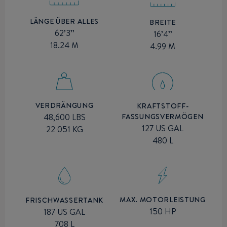
LÄNGE ÜBER ALLES
BREITE
62’3’’
16’4’’
18.24 M
4.99 M
VERDRÄNGUNG
KRAFTSTOFF-
FASSUNGSVERMÖGEN
48,600 LBS
127 US GAL
22 051 KG
480 L
MAX. MOTORLEISTUNG
FRISCHWASSERTANK
150 HP
187 US GAL
708 L