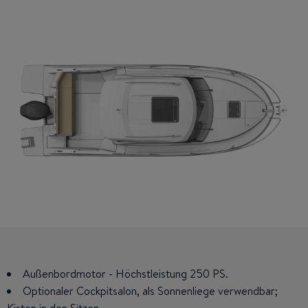
Außenbordmotor - Höchstleistung 250 PS.
Breiter Doppelschlafplatz im Bug: 2 m x 1,65 m, Schrank.
Optionaler Cockpitsalon, als Sonnenliege verwendbar;
Kochnische: Kühlbox 42 l (Kühloption), Spülbecken,