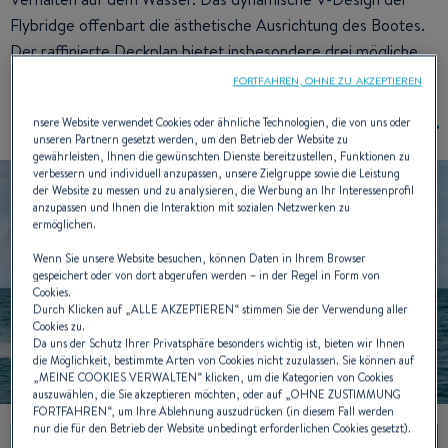
Flybridge offenbart die ästhetische Ausrichtung des Bootes.
Der raffinierte Deckplan bietet insbesondere drei mögliche
Konfigurationen für die Cockpitsitze.
FORTFAHREN, OHNE ZU AKZEPTIEREN
nsere Website verwendet Cookies oder ähnliche Technologien, die von uns oder
unseren Partnern gesetzt werden, um den Betrieb der Website zu
gewährleisten, Ihnen die gewünschten Dienste bereitzustellen, Funktionen zu
verbessern und individuell anzupassen, unsere Zielgruppe sowie die Leistung
der Website zu messen und zu analysieren, die Werbung an Ihr Interessenprofil
anzupassen und Ihnen die Interaktion mit sozialen Netzwerken zu
ermöglichen.
Wenn Sie unsere Website besuchen, können Daten in Ihrem Browser
gespeichert oder von dort abgerufen werden – in der Regel in Form von
Cookies.
Durch Klicken auf „
ALLE AKZEPTIEREN
“ stimmen Sie der Verwendung aller
Cookies zu.
Da uns der Schutz Ihrer Privatsphäre besonders wichtig ist, bieten wir Ihnen
die Möglichkeit, bestimmte Arten von Cookies nicht zuzulassen. Sie können auf
„
MEINE COOKIES VERWALTEN
“ klicken, um die Kategorien von Cookies
auszuwählen, die Sie akzeptieren möchten, oder auf „
OHNE ZUSTIMMUNG
FORTFAHREN
“, um Ihre Ablehnung auszudrücken (in diesem Fall werden
nur die für den Betrieb der Website unbedingt erforderlichen Cookies gesetzt).