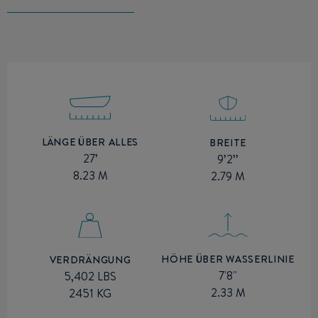
LÄNGE ÜBER ALLES
BREITE
27’
9’2’’
8.23 M
2.79 M
HÖHE ÜBER WASSERLINIE
VERDRÄNGUNG
7'8''
5,402 LBS
2.33 M
2451 KG