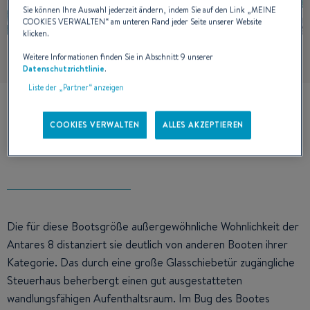
Sie können Ihre Auswahl jederzeit ändern, indem Sie auf den Link „
MEINE
COOKIES VERWALTEN
“ am unteren Rand jeder Seite unserer Website
klicken.
Weitere Informationen finden Sie in Abschnitt 9 unserer
Datenschutzrichtlinie
.
Liste der „Partner“ anzeigen
COOKIES VERWALTEN
ALLES AKZEPTIEREN
INNENBEREICH
Die für diese Bootsgröße außergewöhnliche Wohnlichkeit der
Antares 8 distanziert sie deutlich von anderen Booten ihrer
Kategorie. Das durch eine große Glasschiebetür zugängliche
Steuerhaus beherbergt einen gut ausgestatteten
wandlungsfähigen Aufenthaltsraum. Im Bug des Bootes