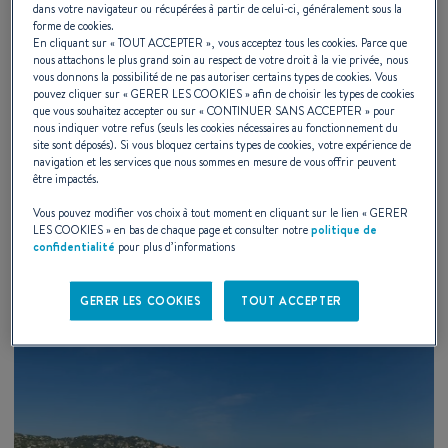
dans votre navigateur ou récupérées à partir de celui-ci, généralement sous la
forme de cookies.
En cliquant sur «
TOUT ACCEPTER
», vous acceptez tous les cookies. Parce que
nous attachons le plus grand soin au respect de votre droit à la vie privée, nous
27 – 29 AOÛT 2026
vous donnons la possibilité de ne pas autoriser certains types de cookies. Vous
pouvez cliquer sur «
GERER LES COOKIES
» afin de choisir les types de cookies
que vous souhaitez accepter ou sur «
CONTINUER SANS ACCEPTER
» pour
Essais clients 2026 à Bandol
nous indiquer votre refus (seuls les cookies nécessaires au fonctionnement du
site sont déposés). Si vous bloquez certains types de cookies, votre expérience de
navigation et les services que nous sommes en mesure de vous offrir peuvent
Bandol, France
être impactés.
Vous pouvez modifier vos choix à tout moment en cliquant sur le lien «
GERER
LES COOKIES
» en bas de chaque page et consulter notre
politique de
DÉCOUVRIR
confidentialité
pour plus d’informations
GERER LES COOKIES
TOUT ACCEPTER