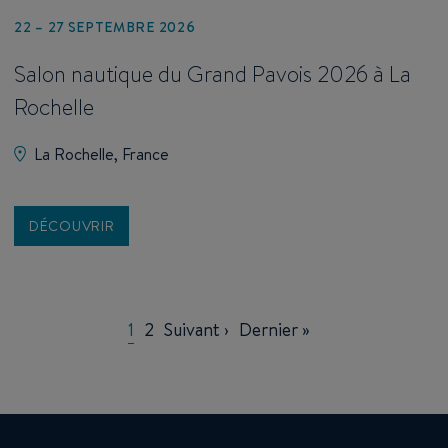
22 – 27 SEPTEMBRE 2026
Salon nautique du Grand Pavois 2026 à La
Rochelle
La Rochelle, France
DÉCOUVRIR
Pagination
Current
1
Page
2
Page
Suivant ›
Last
Dernier »
page
suivante
page