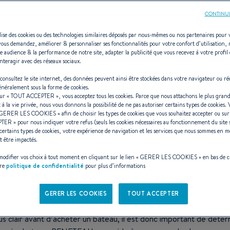
CONTINU
ilise des cookies ou des technologies similaires déposés par nous-mêmes ou nos partenaires pour 
vous demandez, améliorer & personnaliser ses fonctionnalités pour votre confort d’utilisation,
e audience & la performance de notre site, adapter la publicité que vous recevez à votre profil 
nteragir avec des réseaux sociaux.
projet de navig
consultez le site internet, des données peuvent ainsi être stockées dans votre navigateur ou ré
généralement sous la forme de cookies.
sur «
TOUT ACCEPTER
», vous acceptez tous les cookies. Parce que nous attachons le plus grand
t à la vie privée, nous vous donnons la possibilité de ne pas autoriser certains types de cookies.
GERER LES COOKIES
» afin de choisir les types de cookies que vous souhaitez accepter ou su
hoisir son bateau
PTER
» pour nous indiquer votre refus (seuls les cookies nécessaires au fonctionnement du site 
certains types de cookies, votre expérience de navigation et les services que nous sommes en m
t être impactés.
odifier vos choix à tout moment en cliquant sur le lien «
GERER LES COOKIES
» en bas de 
tre
politique de confidentialité
pour plus d’informations
GERER LES COOKIES
TOUT ACCEPTER
roisière
,
voilier
adapté à la navigation côtière ou en haute mer…
plus clair avant d’acheter un bateau, il est donc important de dét