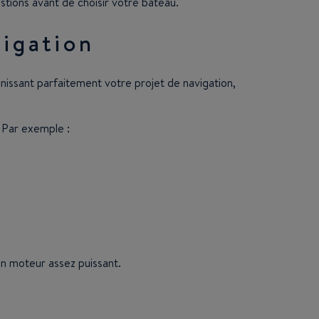
tions avant de choisir votre bateau.
vigation
inissant parfaitement votre projet de navigation,
. Par exemple :
 un moteur assez puissant.