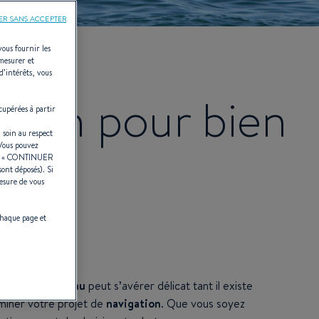
ER SANS ACCEPTER
vous fournir les
 mesurer et
d’intérêts, vous
ation pour bien
cupérées à partir
 soin au respect
 Vous pouvez
r «
CONTINUER
 !
sont déposés). Si
esure de vous
chaque page et
choisir un bateau
peut s’avérer délicat tant il existe
erminer votre projet de
navigation
. Que vous soyez