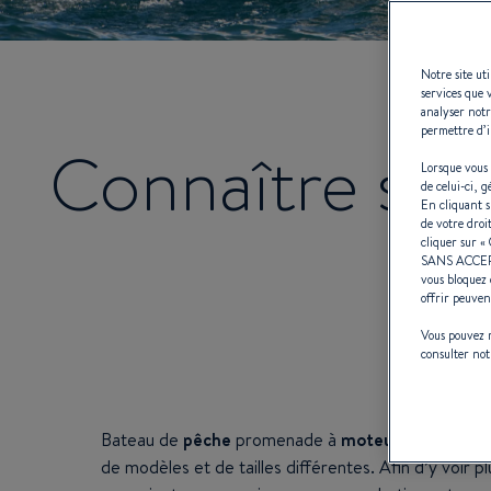
Notre site ut
services que 
analyser notr
permettre d’i
Connaître son 
Lorsque vous 
de celui-ci, 
En cliquant 
de votre droi
cliquer sur «
c
SANS ACCE
vous bloquez 
offrir peuven
Vous pouvez m
consulter no
Bateau de
pêche
promenade à
moteur
, yacht de
c
de modèles et de tailles différentes. Afin d’y voir 