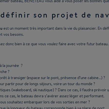
premier bateau, BENETEAU vous aide à vous poser les bonnes ques
 définir son projet de na
au
est un moment très important dans la vie du plaisancier. En déf
et vos besoins.
sez donc bien à ce que vous voulez faire avec votre futur bateau
à la journée ?
êche ?
prêt à transiger (espace sur le pont, présence d’une cabine…) ?
ur partir pour de longs séjours, voire un tour du monde ?
tiques (wakeboard, ski nautique) ? Dans ce cas, il faudra prévoir
ns ce cas, le bateau devra s’avérer assez léger et performant.
us souhaitez embarquer lors de vos sorties en mer ?
 que la longueur du bateau corresponde bien à sa place de port.