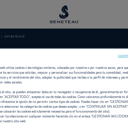
UNI BATEAUX
UNI BATEAUX
CONTI
web utiliza cookies o tecnologías similares, colocadas por nosotros o por nuestros socios, para ope
e los servicios que solicitas, mejorar y personalizar sus funcionalidades para tu comodidad, med
ncia y el rendimiento del sitio, adaptar la publicidad que recibes a tu perfil de intereses y perm
on redes sociales.
 Vela, Intraborda, Fueraborda, First
s el sitio, se pueden almacenar datos en tu navegador o recuperarse de él, generalmente en fo
en "
ACEPTAR TODO
", aceptas el uso de todas las cookies. Como valoramos profundamente tu d
e ofrecemos la opción de no permitir ciertos tipos de cookies. Puedes hacer clic en "
GESTIONAR
ara seleccionar las categorías de cookies que deseas aceptar, o en "
CONTINUAR SIN ACEPTAR
 se colocarán las cookies estrictamente necesarias para el funcionamiento del sitio).
car tus elecciones en cualquier momento haciendo clic en el enlace "
GESTIONAR MIS COOKI
e nuestro sitio web.