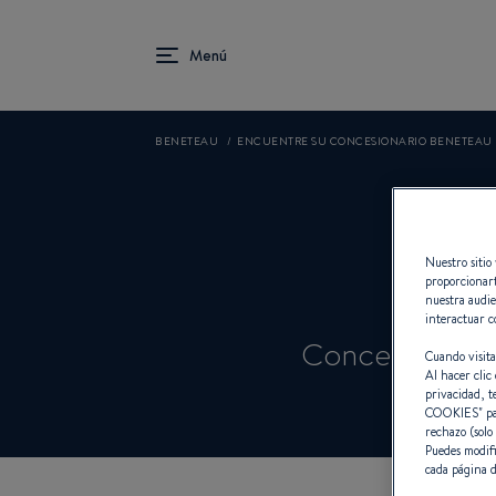
BENETEAU
ENCUENTRE SU CONCESIONARIO BENETEAU
Nuestro sitio 
proporcionart
nuestra audie
interactuar c
Concesionario
Cuando visita
Al hacer clic 
privacidad, t
COOKIES
" p
rechazo (solo
Puedes modifi
cada página d