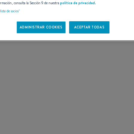
rmación, consulta la Sección 9 de nuestra
política de privacidad.
 DE
lista de socios"
ADMINISTRAR COOKIES
ACEPTAR TODAS