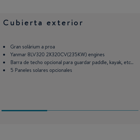
Cubierta exterior
Cubierta principal
Cubierta inferior
Gran solárium a proa
Banqueta corrediza de la bañera
Camarote armador con escotilla abrible visión sobre el
mar
Yanmar 8LV320 2X320CV(235KW) engines
Cocina en U equipada
Barra de techo opcional para guardar paddle, kayak, etc..
Aseo armador con cabina de aseo y ducha separada
5 Paneles solares opcionales
Camarote invitados : dos camas twin convertibles en una
gran cama doble
Tercer compartimento para acondicionar