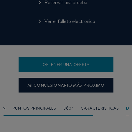
Reservar una prueba
Ver el folleto electrónico
OBTENER UNA OFERTA
MI CONCESIONARIO MÁS PRÓXIMO
IGN
PUNTOS PRINCIPALES
360°
CARACTERÍSTICAS
DI