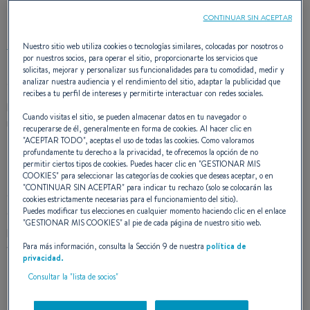
DISEÑO EXTERIOR
CONTINUAR SIN ACEPTAR
Nuestro sitio web utiliza cookies o tecnologías similares, colocadas por nosotros o
por nuestros socios, para operar el sitio, proporcionarte los servicios que
solicitas, mejorar y personalizar sus funcionalidades para tu comodidad, medir y
analizar nuestra audiencia y el rendimiento del sitio, adaptar la publicidad que
Sus líneas elegantes, modernas y combativas reflejan
recibes a tu perfil de intereses y permitirte interactuar con redes sociales.
perfectamente la renovación de la línea Swift Trawler,
Cuando visitas el sitio, se pueden almacenar datos en tu navegador o
marcada por el lanzamiento del Swift Trawler 47.
La silueta
recuperarse de él, generalmente en forma de cookies. Al hacer clic en
fluida y equilibrada del Swift Trawler 41 está sostenida por
"
ACEPTAR TODO
", aceptas el uso de todas las cookies. Como valoramos
profundamente tu derecho a la privacidad, te ofrecemos la opción de no
una carena con la proa fina y tulipada, prueba de un
permitir ciertos tipos de cookies. Puedes hacer clic en "
GESTIONAR MIS
excelente paso en el mar.
La timonería sorprende por la
COOKIES
" para seleccionar las categorías de cookies que deseas aceptar, o en
"
CONTINUAR SIN ACEPTAR
" para indicar tu rechazo (solo se colocarán las
generosidad de sus espacios acristalados, mientras que la
cookies estrictamente necesarias para el funcionamiento del sitio).
cubierta de proa, con su gran solárium y su alto balcón
Puedes modificar tus elecciones en cualquier momento haciendo clic en el enlace
"
GESTIONAR MIS COOKIES
" al pie de cada página de nuestro sitio web.
protector, refuerza la fuerte personalidad de este gran
Para más información, consulta la Sección 9 de nuestra
política de
viajero.
Su nuevo casco ha sido concebido para asegurar un
privacidad.
rendimiento y un consumo óptimos, en las dos versiones
Consultar la "lista de socios"
disponibles:
Fly
o Sedan.