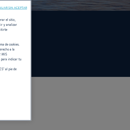
NUAR SIN ACEPTAR
rar el sitio,
ir y analizar
itirte
4
rma de cookies.
erecho a la
 MIS
" para indicar tu
ES
" al pie de