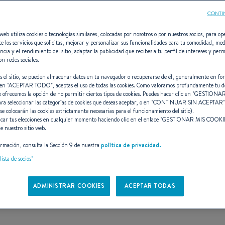
CONTI
web utiliza cookies o tecnologías similares, colocadas por nosotros o por nuestros socios, para ope
e los servicios que solicitas, mejorar y personalizar sus funcionalidades para tu comodidad, med
ncia y el rendimiento del sitio, adaptar la publicidad que recibes a tu perfil de intereses y perm
Swift Trawler 4
on redes sociales.
s el sitio, se pueden almacenar datos en tu navegador o recuperarse de él, generalmente en fo
en "
ACEPTAR TODO
", aceptas el uso de todas las cookies. Como valoramos profundamente tu d
e ofrecemos la opción de no permitir ciertos tipos de cookies. Puedes hacer clic en "
GESTIONAR
ara seleccionar las categorías de cookies que deseas aceptar, o en "
CONTINUAR SIN ACEPTAR
 se colocarán las cookies estrictamente necesarias para el funcionamiento del sitio).
car tus elecciones en cualquier momento haciendo clic en el enlace "
GESTIONAR MIS COOKI
e nuestro sitio web.
rmación, consulta la Sección 9 de nuestra
política de privacidad.
lista de socios"
360°
CARACTERÍSTICAS
DISEÑO
ADMINISTRAR COOKIES
ACEPTAR TODAS