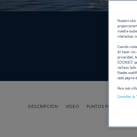
Nuestro sitio 
proporcionart
nuestra audie
interactuar c
Cuando visita
Al hacer clic 
privacidad, t
COOKIES
" p
rechazo (solo
Puedes modifi
cada página d
Para más info
Consultar la "
DESCRIPCIÓN
VIDEO
PUNTOS PRINCIPALES