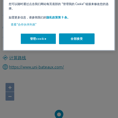
您可以随时通过点击我们网站每页底部的
“管理我的 Cookie”
链接来修改您的选
择。
如需更多信息，请参阅我们的
隐私政策第 9 条。
查看“合作伙伴列表”
+33495204318
UNION NAUTIQUE INSULAIRE Effrico
管理cookie
全部接受
20167 SARROLA CARCOPINO
France
计算路线
https://www.uni-bateaux.com/
+
−