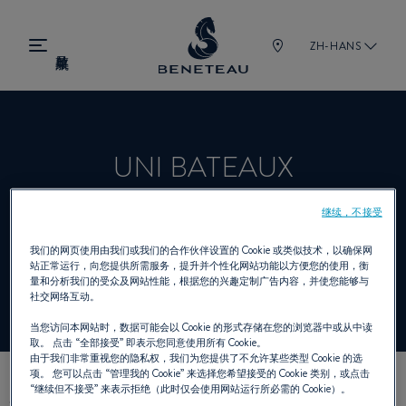
ZH-HANS
UNI BATEAUX
继续，不接受
经销商 帆船, 舷内机, 舷外机, 锋仕 为
我们的网页使用由我们或我们的合作伙伴设置的 Cookie 或类似技术，以确保网
站正常运行，向您提供所需服务，提升并个性化网站功能以方便您的使用，衡
BENETEAU
量和分析我们的受众及网站性能，根据您的兴趣定制广告内容，并使您能够与
社交网络互动。
当您访问本网站时，数据可能会以 Cookie 的形式存储在您的浏览器中或从中读
取。 点击
“全部接受”
即表示您同意使用所有 Cookie。
由于我们非常重视您的隐私权，我们为您提供了不允许某些类型 Cookie 的选
项。 您可以点击
“管理我的 Cookie”
来选择您希望接受的 Cookie 类别，或点击
“继续但不接受”
来表示拒绝（此时仅会使用网站运行所必需的 Cookie）。
我们的联络方式