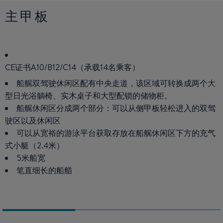
主甲板
3舱2卫
3舱3卫
CE证书A10/B12/C14（承载14名乘客）
配置齐全的C型厨房：冰箱、水槽、3环炉灶、烤箱、储藏区
配置齐全的C型厨房：冰箱、水槽、3环炉灶、烤箱、储藏区
和大型台面
和大型台面
船艉双驾驶休闲区配有中央走道，该区域可转换成两个大
型日光浴躺椅、实木桌子和大型配锁的储物柜。
分隔成两个空间的大型沙龙区：配有一个沙发和临时性的
分隔成两个空间的大型沙龙区：配有一个沙发和临时性的
桌子的放松区以及配有一个餐桌的就餐区
桌子的放松区以及配有一个餐桌的就餐区
船艉休闲区分成两个部分：可以从侧甲板轻松进入的双驾
驶区以及休闲区
极为宽裕的主人舱：一个1.6米宽的双人岛床，两个储物吊
极为宽裕的主人舱：一个1.6米宽的双人岛床，两个储物吊
柜，众多收纳空间，两边配有大型舷窗
柜，众多收纳空间，两边配有大型舷窗
可以从宽裕的游泳平台获取存放在船艉休闲区下方的充气
式小艇（2.4米）
两个配有双人铺的船艉舱
两个配有双人铺的船艉舱
5米船宽
两个盥洗室配有独立淋浴间和海景
每个舱室配有私人盥洗室，内设独立淋浴间和海景
笔直细长的船艏
多个船体舷窗和甲板舱口让舱内自然光照充足
多个船体舷窗和甲板舱口让舱内自然光照充足