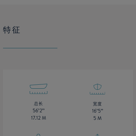
特征
总长
宽度
56’2’’
16’5’’
17.12 M
5 M