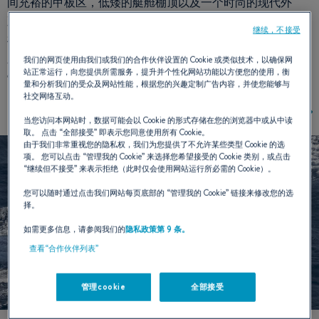
间充裕的甲板区，低矮的艇舱棚顶以及一个时尚的现代外
观，她具备一艘成功帆船的所有优点。锋仕 53拥有高品质的
继续，不接受
桅杆、高端甲板装备以及一个强大的帆布局，即使船上船员
人数不多，也可以轻松驾驭她。锋仕Yacht 53的发布代表了
我们的网页使用由我们或我们的合作伙伴设置的 Cookie 或类似技术，以确保网
站正常运行，向您提供所需服务，提升并个性化网站功能以方便您的使用，衡
锋仕系列全新时代的来临。
量和分析我们的受众及网站性能，根据您的兴趣定制广告内容，并使您能够与
社交网络互动。
当您访问本网站时，数据可能会以 Cookie 的形式存储在您的浏览器中或从中读
取。 点击
“全部接受”
即表示您同意使用所有 Cookie。
由于我们非常重视您的隐私权，我们为您提供了不允许某些类型 Cookie 的选
项。 您可以点击
“管理我的 Cookie”
来选择您希望接受的 Cookie 类别，或点击
“继续但不接受”
来表示拒绝（此时仅会使用网站运行所必需的 Cookie）。
您可以随时通过点击我们网站每页底部的
“管理我的 Cookie”
链接来修改您的选
择。
如需更多信息，请参阅我们的
隐私政策第 9 条。
查看“合作伙伴列表”
管理cookie
全部接受